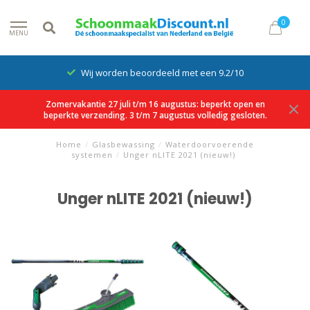
0
MENU
Wij worden beoordeeld met een 9.2/10
Zomervakantie 27 juli t/m 16 augustus: beperkt open en
beperkte verzending. 3 t/m 7 augustus volledig gesloten.
Home
/
Glasbewassing
/
Waterdoorvoerende
systemen
/
Unger nLITE 2021 (nieuw!)
Unger nLITE 2021 (nieuw!)