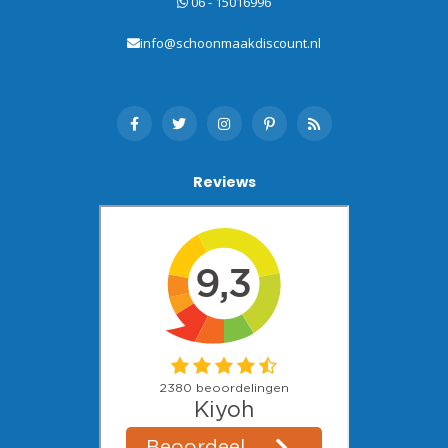
06 - 15016996
info@schoonmaakdiscount.nl
Reviews