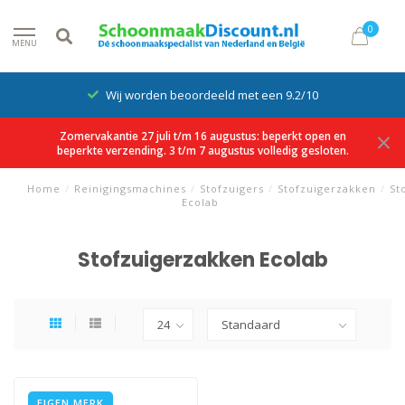
0
MENU
Wij worden beoordeeld met een 9.2/10
Zomervakantie 27 juli t/m 16 augustus: beperkt open en
beperkte verzending. 3 t/m 7 augustus volledig gesloten.
Home
/
Reinigingsmachines
/
Stofzuigers
/
Stofzuigerzakken
/
St
Ecolab
Stofzuigerzakken Ecolab
EIGEN MERK