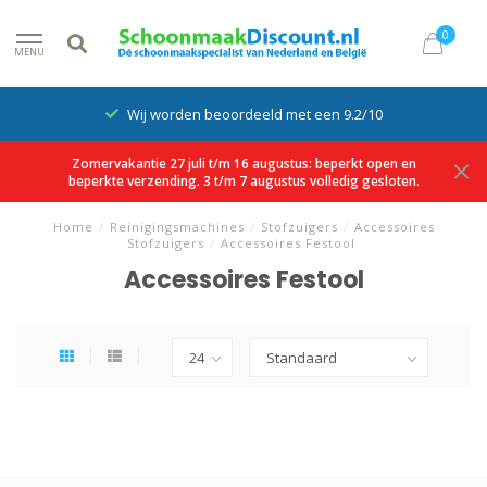
0
MENU
Wij worden beoordeeld met een 9.2/10
Zomervakantie 27 juli t/m 16 augustus: beperkt open en
beperkte verzending. 3 t/m 7 augustus volledig gesloten.
Home
/
Reinigingsmachines
/
Stofzuigers
/
Accessoires
Stofzuigers
/
Accessoires Festool
Accessoires Festool