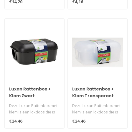
€14,20
€4,16
r..
mu..
Luxan Rattenbox +
Luxan Rattenbox +
Klem Zwart
Klem Transparant
Deze Luxan Rattenbox met
Deze Luxan Rattenbox met
klem is een lokdoos die is
klem is een lokdoos die is
voorzien van een stevige
voorzien van een stevige
€24,46
€24,46
kle..
kle..