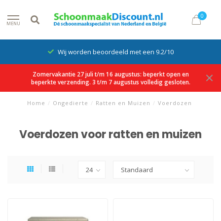
0
MENU
Wij worden beoordeeld met een 9.2/10
Zomervakantie 27 juli t/m 16 augustus: beperkt open en
beperkte verzending. 3 t/m 7 augustus volledig gesloten.
Home
/
Ongedierte
/
Ratten en Muizen
/
Voerdozen
Voerdozen voor ratten en muizen