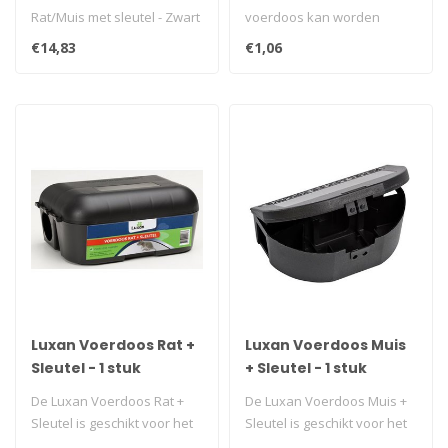
Rat/Muis met sleutel - Zwart
voerdoos kan worden
kan worden gebruikt in
gebruikt om lokaas in te
€14,83
€1,06
diverse..
plaatsen. De z..
Luxan Voerdoos Rat +
Luxan Voerdoos Muis
Sleutel - 1 stuk
+ Sleutel - 1 stuk
De Luxan Voerdoos Rat +
De Luxan Voerdoos Muis +
Sleutel is geschikt voor het
Sleutel is geschikt voor het
plaatsen van lokaas tegen
plaatsen van zakjes met