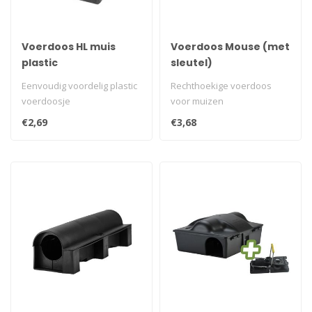
Voerdoos HL muis
Voerdoos Mouse (met
plastic
sleutel)
Eenvoudig voordelig plastic
Rechthoekige voerdoos
voerdoosje
voor muizen
€2,69
€3,68