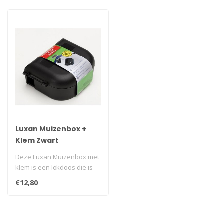
Luxan Muizenbox +
Klem Zwart
Deze Luxan Muizenbox met
klem is een lokdoos die is
voorzien van een stevige
€12,80
kle..