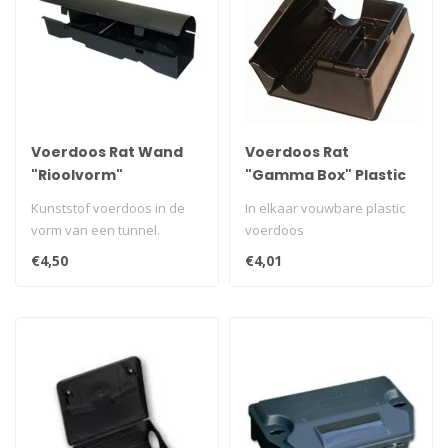
Voerdoos Rat Wand
Voerdoos Rat
"Rioolvorm"
"Gamma Box" Plastic
Kunststof voerdoos in de
In elkaar vouwbare plastic
vorm van een tunnel.
voerdoos
€4,50
€4,01