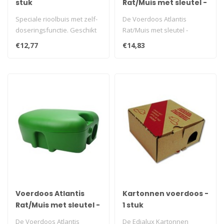
stuk
Rat/Muis met sleutel -
Transparant
Speciale rioolbuis met zelf-
De Voerdoos Atlantis
doseringsfunctie. Geschikt
Rat/Muis met sleutel -
voor onder andere Pasta e..
Transparant kan worden
€12,77
€14,83
gebruikt in d..
Voerdoos Atlantis
Kartonnen voerdoos -
Rat/Muis met sleutel -
1 stuk
Groen
De Voerdoos Atlantis
De Edialux Kartonnen