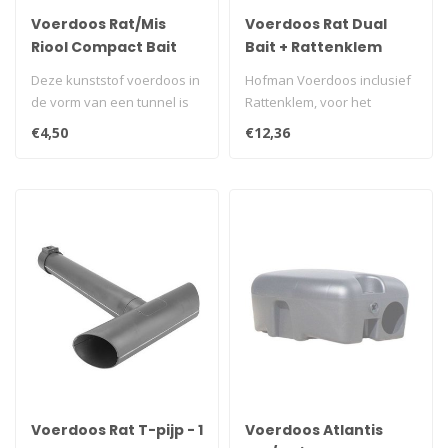
Voerdoos Rat/Mis
Voerdoos Rat Dual
Riool Compact Bait
Bait + Rattenklem
Deze kunststof voerdoos in
Hofman Voerdoos inclusief
de vorm van een tunnel is
Rattenklem, voor het
geschikt oor het vangen
vangen van ratten...
€4,50
€12,36
van..
Voerdoos Rat T-pijp - 1
Voerdoos Atlantis