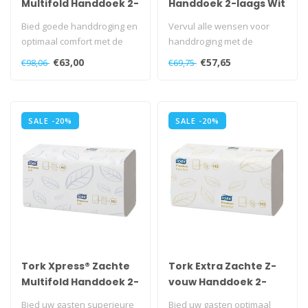
Multifold Handdoek 2-
Handdoek 2-laags Wit
laags XL Wit H2
H3 Advanced
Bied goede handdroging en
Vervul alle wensen voor
Advanced
optimaal comfort met de
handdroging met de
grote, zachte Advanced
Advanced Tork ZZ-vouw
€63,00
€57,65
€98,06
€69,75
Tork Xp..
Handdoeken...
SALE -20%
SALE -20%
Tork Xpress® Zachte
Tork Extra Zachte Z-
Multifold Handdoek 2-
vouw Handdoek 2-
laags XL Wit H2
laags Wit H3 Premium
Bied uw gasten superieure
Bied uw gasten optimaal