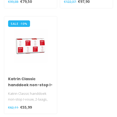
€79,50
€97,90
€99,38
€122,37
zachte P..
wanneer ko..
SALE -10%
Katrin Classic
handdoek non-stop I-
vouw, 2-laags, wit.
Katrin Classic handdoek
25x120 stuks.
non-stop I-vouw, 2-laags,
wit. 25x120 stuks...
€55,99
€62,11