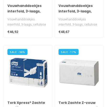
Vouwhanddoekjes
Vouwhanddoekjes
interfold, 3-laags,
interfold, 3-laags,
cellulose wit, 2500
cellulose wit, 2000
Vouwhanddoekjes
Vouwhanddoekjes
stuks
stuks
interfold, 3-laags, cellulose
interfold, 3-laags, cellulose
wit, 2500 stuks
wit, 2000 stuks
€46,92
€48,67
i.v.m. transportk..
i.v.m. transportk..
SALE -36%
SALE -17%
Tork Xpress® Zachte
Tork Zachte Z-vouw