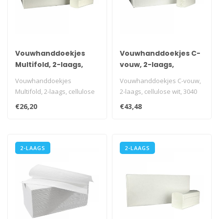
Vouwhanddoekjes
Vouwhanddoekjes C-
Multifold, 2-laags,
vouw, 2-laags,
cellulose wit, 3060
cellulose wit, 3040
Vouwhanddoekjes
Vouwhanddoekjes C-vouw,
stuks
stuks
Multifold, 2-laags, cellulose
2-laags, cellulose wit, 3040
wit, 3060 stuks
stuks
€26,20
€43,48
i.v.m. transportk..
i.v.m. transportkost..
2-LAAGS
2-LAAGS