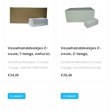
Vouwhanddoekjes Z-
Vouwhanddoekjes Z-
vouw, 1-laags, naturel,
vouw, 2-laags,
5000 stuks
recycled tissue wit,
Vouwhanddoekjes Z-vouw,
Vouwhanddoekjes Z-vouw,
3200 stuks
1-laags, naturel, 5000 stuks
2-laags, recycled tissue wit,
i.v.m. transportkosten is ..
3200 stuks
€24,05
€28,46
i.v.m. transpo..
2-LAAGS
2-LAAGS