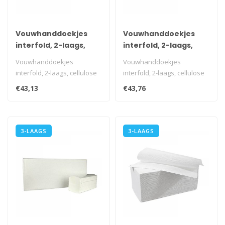
Vouwhanddoekjes
Vouwhanddoekjes
interfold, 2-laags,
interfold, 2-laags,
cellulose wit, 3200
cellulose wit, 2400
Vouwhanddoekjes
Vouwhanddoekjes
stuks
stuks
interfold, 2-laags, cellulose
interfold, 2-laags, cellulose
wit, 3200 stuks
wit, 2400 stuks
€43,13
€43,76
i.v.m. transportk..
i.v.m. transportk..
3-LAAGS
3-LAAGS