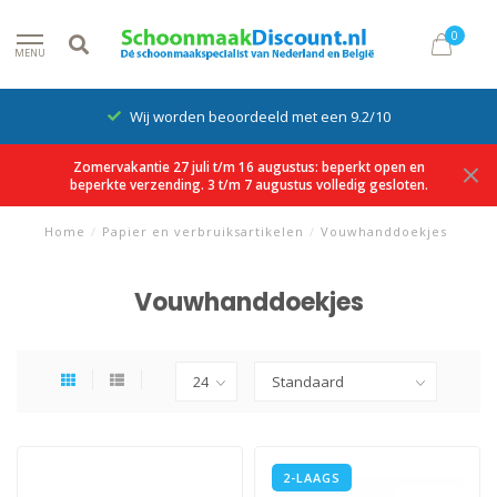
0
MENU
Wij worden beoordeeld met een 9.2/10
Zomervakantie 27 juli t/m 16 augustus: beperkt open en
beperkte verzending. 3 t/m 7 augustus volledig gesloten.
Home
/
Papier en verbruiksartikelen
/
Vouwhanddoekjes
Vouwhanddoekjes
2-LAAGS