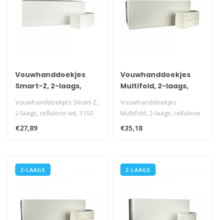
Vouwhanddoekjes
Vouwhanddoekjes
Smart-Z, 2-laags,
Multifold, 2-laags,
cellulose wit, 3150
cellulose wit, 3060
Vouwhanddoekjes Smart-Z,
Vouwhanddoekjes
stuks
stuks
2-laags, cellulose wit, 3150
Multifold, 2-laags, cellulose
stuks
wit, 3060 stuks
€27,89
€35,18
i.v.m. transportkos..
i.v.m. transportk..
2-LAAGS
2-LAAGS