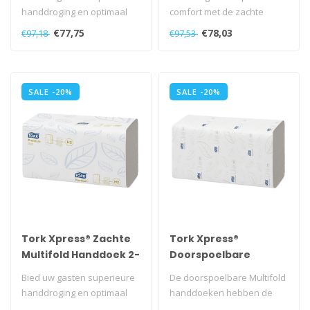
Premium
handdroging en optimaal
comfort met de zachte
comfort met de grote,
Premium Tork ZZ-vouw
€77,75
€78,03
€97,18
€97,53
zachte P..
Handdoeken. Z..
SALE -20%
SALE -20%
Tork Xpress® Zachte
Tork Xpress®
Multifold Handdoek 2-
Doorspoelbare
laags Wit H2 Premium
Multifold Handdoek 2-
Bied uw gasten superieure
De doorspoelbare Multifold
laags Wit H2
handdroging en optimaal
handdoeken hebben de
Advanced
comfort met de grote,
juiste kwaliteit voor