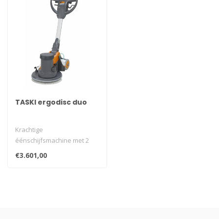
TASKI ergodisc duo
Krachtige
éénschijfsmachine met 2
snelheden (165/330 rpm).
€3.601,00