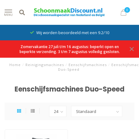
0
MENU
Wij worden beoordeeld met een 9.2/10
Zomervakantie 27 juli t/m 16 augustus: beperkt open en
beperkte verzending. 3 t/m 7 augustus volledig gesloten.
Home
/
Reinigingsmachines
/
Eenschijfsmachines
/
Eenschijfsmac
Duo-Speed
Eenschijfsmachines Duo-Speed