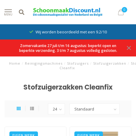
0
MENU
Wij worden beoordeeld met een 9.2/10
Zomervakantie 27 juli t/m 16 augustus: beperkt open en
beperkte verzending. 3 t/m 7 augustus volledig gesloten.
Home
/
Reinigingsmachines
/
Stofzuigers
/
Stofzuigerzakken
/
St
Cleanfix
Stofzuigerzakken Cleanfix
EIGEN MERK
EIGEN MERK