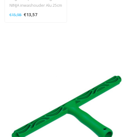
25cm
NINJA inwashouder Alu 25cm
€13,57
€15,98