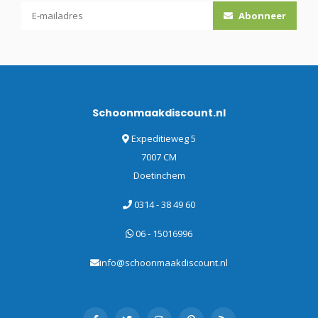
Abonneer
Schoonmaakdiscount.nl
Expeditieweg 5
7007 CM
Doetinchem
0314 - 38 49 60
06 - 15016996
info@schoonmaakdiscount.nl