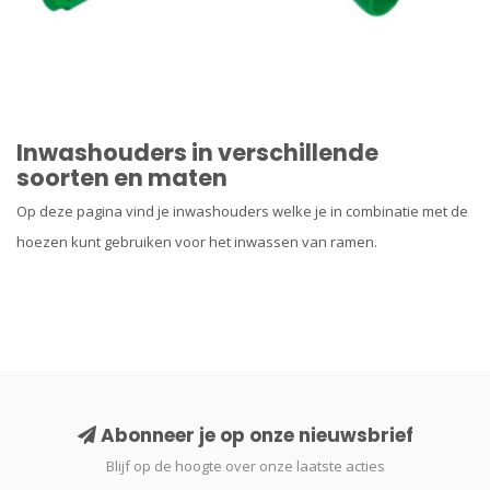
Inwashouders in verschillende
soorten en maten
Op deze pagina vind je inwashouders welke je in combinatie met de
hoezen kunt gebruiken voor het inwassen van ramen.
Abonneer je op onze nieuwsbrief
Blijf op de hoogte over onze laatste acties