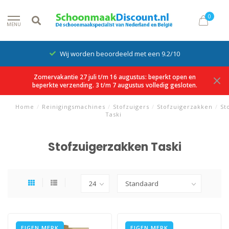
0
MENU
Wij worden beoordeeld met een 9.2/10
Zomervakantie 27 juli t/m 16 augustus: beperkt open en
beperkte verzending. 3 t/m 7 augustus volledig gesloten.
Home
/
Reinigingsmachines
/
Stofzuigers
/
Stofzuigerzakken
/
St
Taski
Stofzuigerzakken Taski
EIGEN MERK
EIGEN MERK