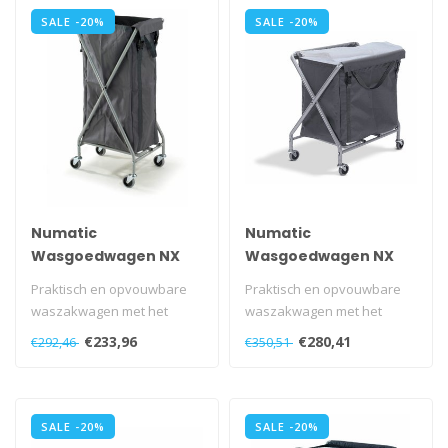
SALE -20%
SALE -20%
Numatic
Numatic
Wasgoedwagen NX
Wasgoedwagen NX
1001 grijs
1501 grijs
Praktisch en opvouwbare
Praktisch en opvouwbare
waszakwagen met het
waszakwagen met het
stalen Nutex buizenframe
stalen Nutex buizenframe
€233,96
€280,41
€292,46
€350,51
met vier 75..
met vier 75..
SALE -20%
SALE -20%