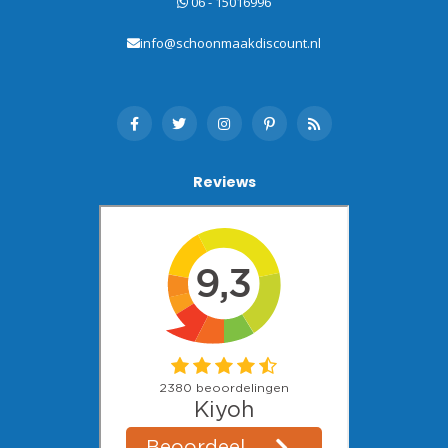
06 - 15016996
info@schoonmaakdiscount.nl
Reviews