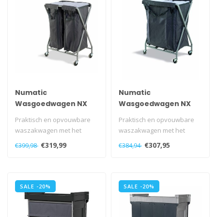
Numatic
Numatic
Wasgoedwagen NX
Wasgoedwagen NX
1002 grijs
2001 grijs
Praktisch en opvouwbare
Praktisch en opvouwbare
waszakwagen met het
waszakwagen met het
stalen Nutex buizenframe
stalen Nutex buizenframe
€319,99
€307,95
€399,98
€384,94
met vier 75..
met vier 75..
SALE -20%
SALE -20%