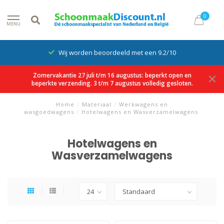
0
MENU
Wij worden beoordeeld met een 9.2/10
Zomervakantie 27 juli t/m 16 augustus: beperkt open en
beperkte verzending. 3 t/m 7 augustus volledig gesloten.
Home
/
Materiaal
/
Werkwagens en
wasgoedwagens
/
Hotelwagens en Wasverzamelwagens
Hotelwagens en
Wasverzamelwagens