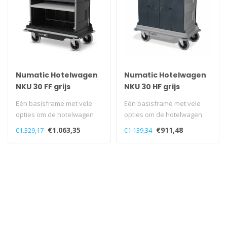
Numatic Hotelwagen
Numatic Hotelwagen
NKU 30 FF grijs
NKU 30 HF grijs
Eén basisframe met vele
Eén basisframe met vele
opties om de hotelwagen
opties om de hotelwagen
van Numatic naar wens uit
van Numatic naar wens uit
€1.063,35
€911,48
€1.329,17
€1.139,34
te br..
te br..