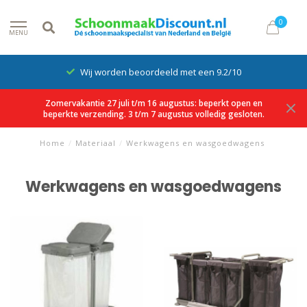
0
MENU
Wij worden beoordeeld met een 9.2/10
Zomervakantie 27 juli t/m 16 augustus: beperkt open en
beperkte verzending. 3 t/m 7 augustus volledig gesloten.
Home
/
Materiaal
/
Werkwagens en wasgoedwagens
Werkwagens en wasgoedwagens