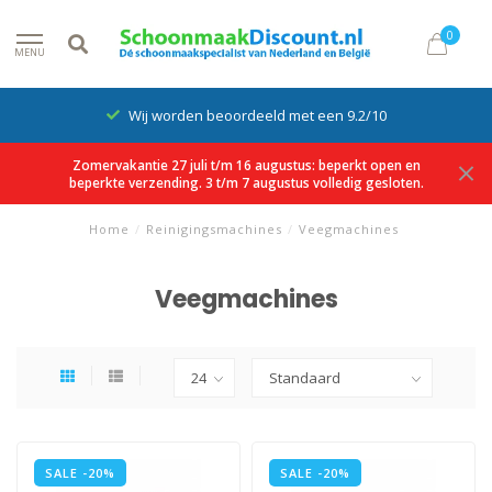
0
MENU
Wij worden beoordeeld met een 9.2/10
Zomervakantie 27 juli t/m 16 augustus: beperkt open en
beperkte verzending. 3 t/m 7 augustus volledig gesloten.
Home
/
Reinigingsmachines
/
Veegmachines
Veegmachines
SALE -20%
SALE -20%