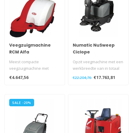
Veegzuigmachine
Numatic NuSweep
RCM Alfa
Ciclope
Meest compacte
Opzit veegmachine met een
veegzuigmachine met
werkbreedte van in totaal
SmartTraction aandrijving...
1200mm.
€4.647,56
€17.763,81
€22.204,76
SALE -20%