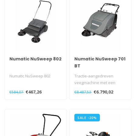
Numatic NuSweep 802
Numatic NuSweep 701
BT
Numatic NuSweep 802
Tractie-aangedreven
veegmachine met een
totale werkbreedte van
€467,26
€6.790,02
€584,07
€8.487,53
88cm...
SALE -20%