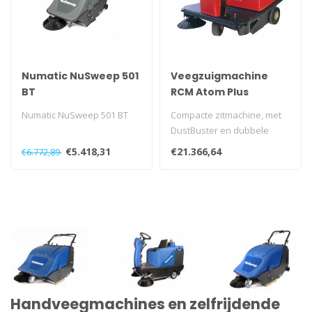
Numatic NuSweep 501
Veegzuigmachine
BT
RCM Atom Plus
Numatic NuSweep 501 BT
Compacte zitmachine, met
DustBuster en dubbele
zijborstels.
€5.418,31
€21.366,64
€6.772,89
Handveegmachines en zelfrijdende