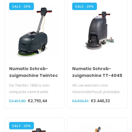
SALE -20%
SALE -20%
Numatic Schrob-
Numatic Schrob-
zuigmachine Twintec
zuigmachine TT-4045
TT-1840 G 230 Volt
G 230 Volt grijs
De Twintec 1840 is een
Als uw wensen voor
grijs
compacte semi-tractie
vloeronderhoud, prestatie,
schrobzuigmachine
vermogen en prijs zijn... dan
€2.793,44
€3.440,33
€3.491,80
€4.300,41
uitgerust met een..
is d..
SALE -20%