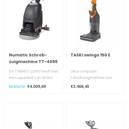
Numatic Schrob-
TASKI swingo 150 E
zuigmachine TT-4055
G 230 Volt grijs
De TT40455 (230V) heeft met
Ultra compacte
een capaciteit van 40 liter
schrobzuigmachine met
en de schrobborstel met ..
borstelwals op
€4.009,69
€3.466,45
€5.012,12
lichtnetaansluiting...