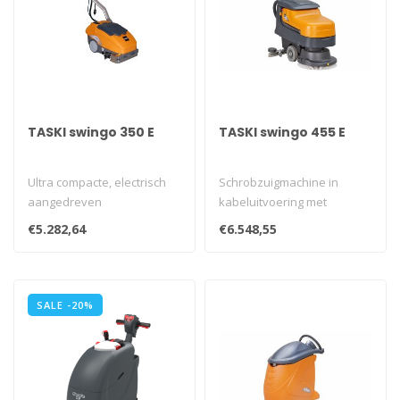
TASKI swingo 350 E
TASKI swingo 455 E
Ultra compacte, electrisch
Schrobzuigmachine in
aangedreven
kabeluitvoering met
schrobzuigmachine,
ergonomisch gevormde
€5.282,64
€6.548,55
ontwikkeld voor reinig..
bedieningshendel. ..
SALE -20%