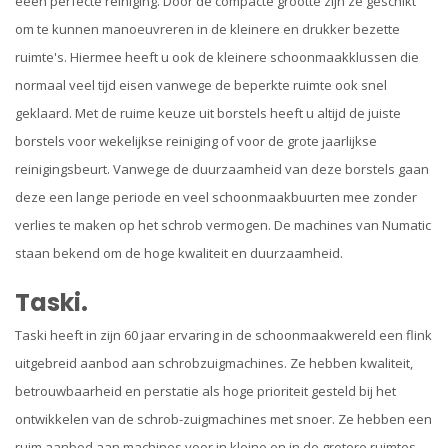
eeen perfecte reiniging. Door de compacte grootte zijn ze geschikt
om te kunnen manoeuvreren in de kleinere en drukker bezette
ruimte's. Hiermee heeft u ook de kleinere schoonmaakklussen die
normaal veel tijd eisen vanwege de beperkte ruimte ook snel
geklaard. Met de ruime keuze uit borstels heeft u altijd de juiste
borstels voor wekelijkse reiniging of voor de grote jaarlijkse
reinigingsbeurt. Vanwege de duurzaamheid van deze borstels gaan
deze een lange periode en veel schoonmaakbuurten mee zonder
verlies te maken op het schrob vermogen. De machines van Numatic
staan bekend om de hoge kwaliteit en duurzaamheid.
Taski.
Taski heeft in zijn 60 jaar ervaring in de schoonmaakwereld een flink
uitgebreid aanbod aan schrobzuigmachines. Ze hebben kwaliteit,
betrouwbaarheid en perstatie als hoge prioriteit gesteld bij het
ontwikkelen van de schrob-zuigmachines met snoer. Ze hebben een
ruim aanbod aan machines voor in kleine en in de grotere ruimtes.