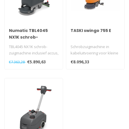
Numatic TBL4045
TASKI swingo 755 E
NX1K schrob-
zuigmachine
TBL4045 NX1K schrob-
Schrobzuigmachine in
zuigmachine inclusief accus,
kabeluitvoering voor kleine
lader, borstel en NSP..
tot middelgrote ruimten op
€5.890,63
€8.096,33
€7.363,28
lich..