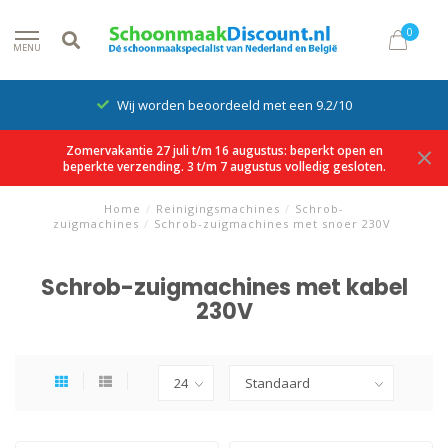
0
MENU
Wij worden beoordeeld met een 9.2/10
Zomervakantie 27 juli t/m 16 augustus: beperkt open en
beperkte verzending. 3 t/m 7 augustus volledig gesloten.
Home
/
Reinigingsmachines
/
Schrob-
zuigmachines
/
Schrob-zuigmachines met snoer 230V
Schrob-zuigmachines met kabel
230V