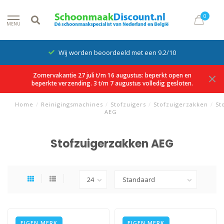
0
MENU
Wij worden beoordeeld met een 9.2/10
Zomervakantie 27 juli t/m 16 augustus: beperkt open en
beperkte verzending. 3 t/m 7 augustus volledig gesloten.
Home
/
Reinigingsmachines
/
Stofzuigers
/
Stofzuigerzakken
/
St
AEG
Stofzuigerzakken AEG
EIGEN MERK
EIGEN MERK