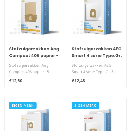
Stofzuigerzakken Aeg
Stofzuigerzakken AEG
Compact 406 papier -
Smart 4 serie Type:Gr.
5 stuks
51 filterplus - 5 stuks +
Stofzuigerzakken Aeg
Stofzuigerzakken AEG
filter
Compact 406 papier - 5
Smart 4 serie Type:Gr. 51
stuks
filterplus - 5 stuks + filter..
€12,50
€12,48
EIGEN MERK
EIGEN MERK