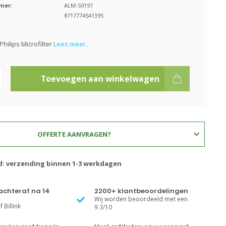
mer:
ALM-S0197
8717774541395
 Philips Microfilter
Lees meer..
Toevoegen aan winkelwagen
OFFERTE AANVRAGEN?
jd: verzending binnen 1-3 werkdagen
achteraf na 14
2200+ klantbeoordelingen
Wij worden beoordeeld met een
 Billink
9.3/10