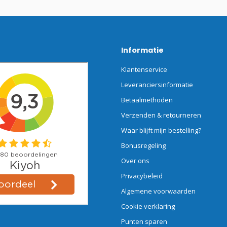
Informatie
Klantenservice
Leveranciersinformatie
Betaalmethoden
Verzenden & retourneren
Waar blijft mijn bestelling?
Bonusregeling
Over ons
Privacybeleid
Algemene voorwaarden
Cookie verklaring
Punten sparen