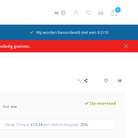
0
NL
Wij worden beoordeeld met een 9.2/10
olledig gesloten.
Op voorraad
Excl. btw
Koop 10 voor
€10,04
per stuk en bespaar
20%