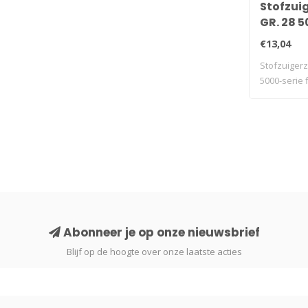
Stofzui
GR. 28 5
filterplu
€13,04
Stofzuiger
5000-serie f
Abonneer je op onze nieuwsbrief
Blijf op de hoogte over onze laatste acties