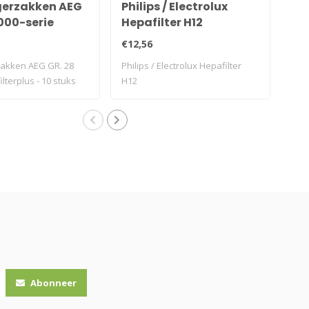
gerzakken AEG
Philips / Electrolux
St
000-serie
Hepafilter H12
Gr.
s - 10 stuks
stu
€12,56
€12
zakken AEG GR. 28
Philips / Electrolux Hepafilter
Sto
ilterplus - 10 stuks
H12
filt
Abonneer