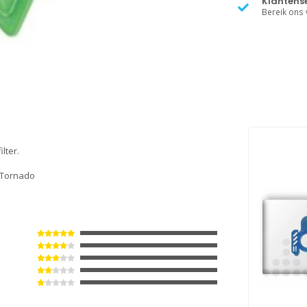
Klantense
Bereik ons v
ilter.
, Tornado