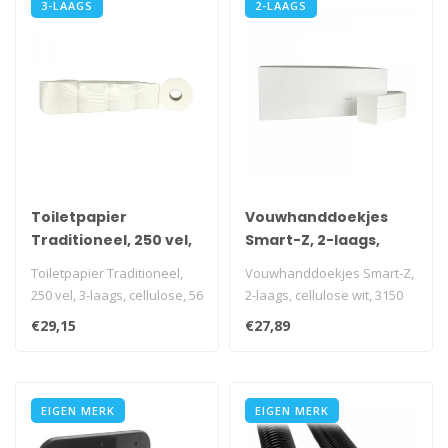
3-LAAGS
2-LAAGS
Toiletpapier
Vouwhanddoekjes
Traditioneel, 250 vel,
Smart-Z, 2-laags,
3-laags, cellulose, 56
cellulose wit, 3150
Toiletpapier Traditioneel,
Vouwhanddoekjes Smart-Z,
rollen
stuks
250 vel, 3-laags, cellulose, 56
2-laags, cellulose wit, 3150
rollen
stuks
€29,15
€27,89
i.v.m. transp..
i.v.m. transportkos..
EIGEN MERK
EIGEN MERK