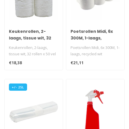
Keukenrollen, 2-
Poetsrollen Midi, 6x
laags, tissue wit, 32
300M, 1-laags,
rollen x 50 vel
recycled wit
Keukenrollen, 2-laags,
Poetsrollen Midi, 6x 300M, 1-
tissue wit, 32 rollen x 50 vel
laags, recycled wit
i.v.m. transportkosten is..
i.v.m. transportkosten is
€18,38
€21,11
afna..
+/- 25L