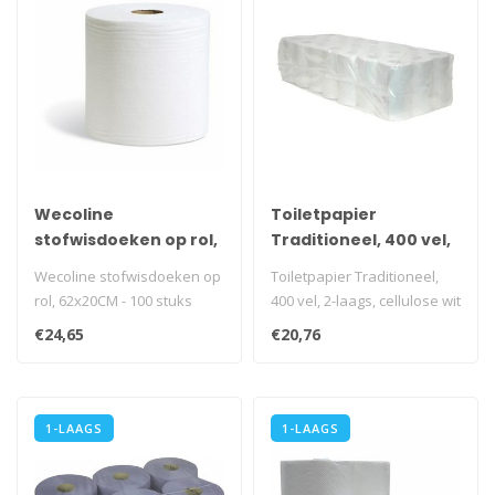
Wecoline
Toiletpapier
stofwisdoeken op rol,
Traditioneel, 400 vel,
62x20CM - 100 stuks
2-laags, cellulose wit,
Wecoline stofwisdoeken op
Toiletpapier Traditioneel,
40 rollen
rol, 62x20CM - 100 stuks
400 vel, 2-laags, cellulose wit
i.v.m. transportkost..
€24,65
€20,76
1-LAAGS
1-LAAGS