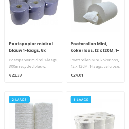
Poetspapier midirol
Poetsrollen Mini,
blauw 1-laags, 6x
kokerloos, 12 x 120M, 1-
300m
laags, cellulose, wit
Poetspapier midirol 1-laags,
Poetsrollen Mini, kokerloos,
300m recycled blauw.
12 x 120M, 1-laags, cellulose,
i.v.m. transportkosten is
wit
€22,33
€24,01
afn..
i.v.m. transpor..
2-LAAGS
1-LAAGS