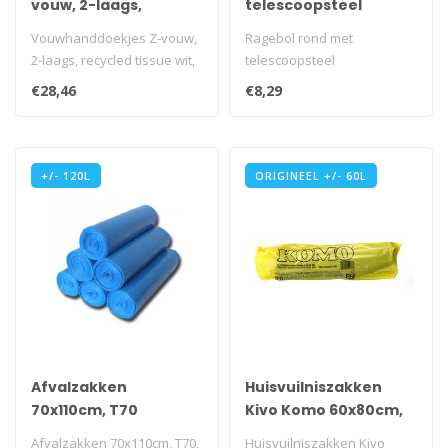
vouw, 2-laags,
telescoopsteel
recycled tissue wit,
Vouwhanddoekjes Z-vouw,
Ragebol rond met
3200 stuks
2-laags, recycled tissue wit,
telescoopsteel
3200 stuks
€28,46
€8,29
i.v.m. transpo..
+/- 120L
ORIGINEEL +/- 60L
Afvalzakken
Huisvuilniszakken
70x110cm, T70
Kivo Komo 60x80cm,
T50
Afvalzakken 70x110cm, T70,
Huisvuilniszakken Kivo