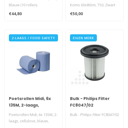
Blauw (10 rollen)
Komo 60x80cm, T50, Zwart
(20 rollen)
€44,80
€50,00
2-LAAGS / FOOD SAFETY
EIGEN MERK
Poetsrollen Midi, 6x
Bulk - Philips Filter
135M, 2-laags,
FC8047/02
cellulose, blauw,
Poetsrollen Midi, 6x 135M, 2-
Bulk - Philips Filter FC8047/02
geperforeerd
laags, cellulose, blauw,
geperforeerd