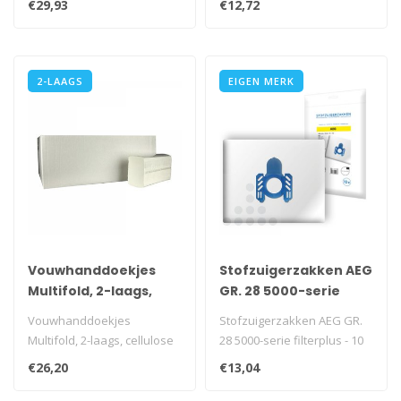
€29,93
€12,72
i.v.m. trans..
2-LAAGS
EIGEN MERK
Vouwhanddoekjes
Stofzuigerzakken AEG
Multifold, 2-laags,
GR. 28 5000-serie
cellulose wit, 3060
filterplus - 10 stuks
Vouwhanddoekjes
Stofzuigerzakken AEG GR.
stuks
Multifold, 2-laags, cellulose
28 5000-serie filterplus - 10
wit, 3060 stuks
stuks
€26,20
€13,04
i.v.m. transportk..