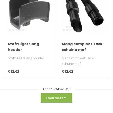
Stofzuigerslang
Slang compleet Taski
houder
schuine mof
Stofzuigerslang houder
Slang compleet Taski
schuine mof
€12,62
€12,62
Toon
1
-
24
van 413
Toon meer