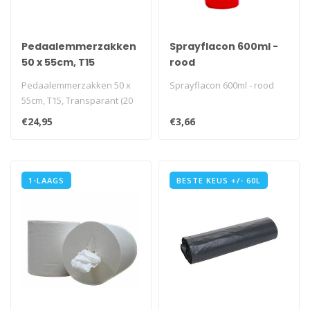
Pedaalemmerzakken
Sprayflacon 600ml -
50 x 55cm, T15
rood
Pedaalemmerzakken 50 x
Sprayflacon 600ml - rood
55cm, T15, Transparant (20
rollen)
€24,95
€3,66
1-LAAGS
BESTE KEUS +/- 60L