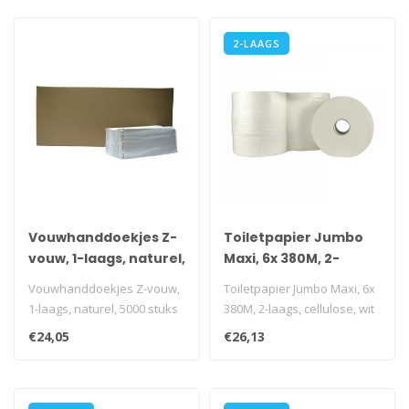
2-LAAGS
Vouwhanddoekjes Z-
Toiletpapier Jumbo
vouw, 1-laags, naturel,
Maxi, 6x 380M, 2-
5000 stuks
laags, cellulose, wit
Vouwhanddoekjes Z-vouw,
Toiletpapier Jumbo Maxi, 6x
1-laags, naturel, 5000 stuks
380M, 2-laags, cellulose, wit
i.v.m. transportkosten is ..
i.v.m. transportkoste..
€24,05
€26,13