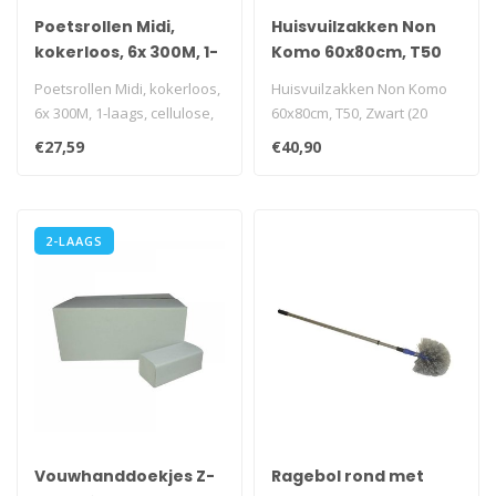
Poetsrollen Midi,
Huisvuilzakken Non
kokerloos, 6x 300M, 1-
Komo 60x80cm, T50
laags, cellulose, wit,
Poetsrollen Midi, kokerloos,
Huisvuilzakken Non Komo
geperforeerd
6x 300M, 1-laags, cellulose,
60x80cm, T50, Zwart (20
wit, geperforeerd
rollen)
€27,59
€40,90
i.v..
2-LAAGS
Vouwhanddoekjes Z-
Ragebol rond met