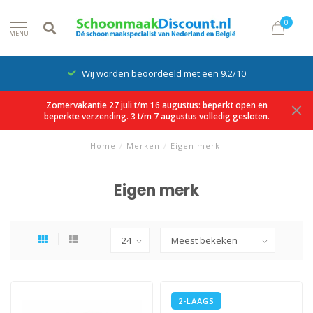
0
MENU
Wij worden beoordeeld met een 9.2/10
Zomervakantie 27 juli t/m 16 augustus: beperkt open en
beperkte verzending. 3 t/m 7 augustus volledig gesloten.
Home
/
Merken
/
Eigen merk
Eigen merk
2-LAAGS