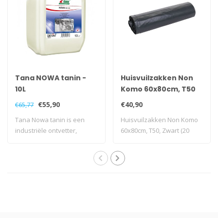
Tana NOWA tanin -
Huisvuilzakken Non
10L
Komo 60x80cm, T50
€55,90
€40,90
€65,77
Tana Nowa tanin is een
Huisvuilzakken Non Komo
industriële ontvetter,
60x80cm, T50, Zwart (20
verwijdert sne..
rollen)