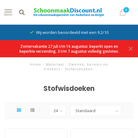
0
MENU
Wij worden beoordeeld met een 9.2/10
Zomervakantie 27 juli t/m 16 augustus: beperkt open en
beperkte verzending. 3 t/m 7 augustus volledig gesloten.
Home
/
Materiaal
/
Dweilen, bezems en
trekkers
/
Stofwisdoeken
Stofwisdoeken