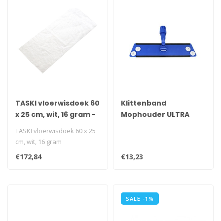
TASKI vloerwisdoek 60
Klittenband
x 25 cm, wit, 16 gram -
Mophouder ULTRA
10 x 100 stuks
Velcron ,40cm
TASKI vloerwisdoek 60 x 25
cm, wit, 16 gram
Materiaal: polypropyleen..
€172,84
€13,23
SALE -1%