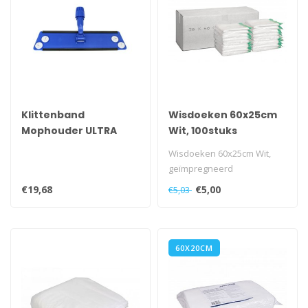
Klittenband
Wisdoeken 60x25cm
Mophouder ULTRA
Wit, 100stuks
Velcron ,60cm
Wisdoeken 60x25cm Wit,
geïmpregneerd
€19,68
€5,00
€5,03
60X20CM