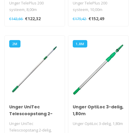
Unger TelePlus 200
Unger TelePlus 200
systeem, 8,00m
systeem, 10,00m
€122,32
€152,49
€143,66
€179,42
2M
1,8M
Unger UniTec
Unger OptiLoc 3-delig,
Telescoopstang 2-
1,80m
delig, 2,00m
Unger UniTec
Unger OptiLoc 3-delig, 1,80m
Telescoopstang 2-delig,