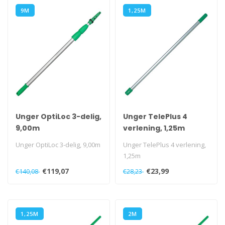
9M
1,25M
Unger OptiLoc 3-delig,
Unger TelePlus 4
9,00m
verlening, 1,25m
Unger OptiLoc 3-delig, 9,00m
Unger TelePlus 4 verlening,
1,25m
€119,07
€23,99
€140,08
€28,23
1,25M
2M