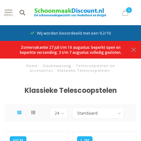
0
MENU
Wij worden beoordeeld met een 9.2/10
Zomervakantie 27 juli t/m 16 augustus: beperkt open en
beperkte verzending. 3 t/m 7 augustus volledig gesloten.
Home
/
Glasbewassing
/
Telescoopstelen en
accessoires
/
Klassieke Telescoopstelen
Klassieke Telescoopstelen
60CM
1,2M