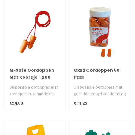
M-Safe Oordoppen
Oxxa Oordoppen 50
Met Koordje - 200
Paar
stuks
Disposable oordopjes met
Disposable oordopjes met
koordje met gemiddelde
gemiddelde geluidsdemping
dempingswaarde SNR 37
SNR 37 dB(A). Verpakt in
€54,00
€11,25
dB(A)...
hand..