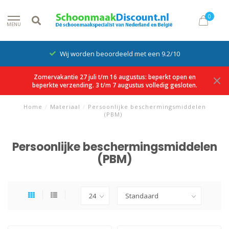
0
MENU
Wij worden beoordeeld met een 9.2/10
Zomervakantie 27 juli t/m 16 augustus: beperkt open en
beperkte verzending. 3 t/m 7 augustus volledig gesloten.
Home
/
Materiaal
/
Persoonlijke beschermingsmiddelen
(PBM)
Persoonlijke beschermingsmiddelen
(PBM)