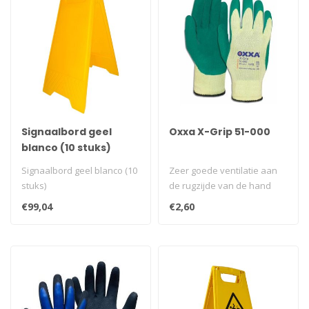
Signaalbord geel
Oxxa X-Grip 51-000
blanco (10 stuks)
Signaalbord geel blanco (10
Zeer goede ventilatie aan
stuks)
de rugzijde van de hand
wat zorgt voor absorbatie
€99,04
€2,60
van ..