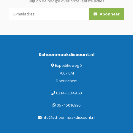
Blijf op de hoogte over onze laatste acties
Abonneer
Schoonmaakdiscount.nl
Expeditieweg 5
7007 CM
Doetinchem
0314 - 38 49 60
06 - 15016996
info@schoonmaakdiscount.nl