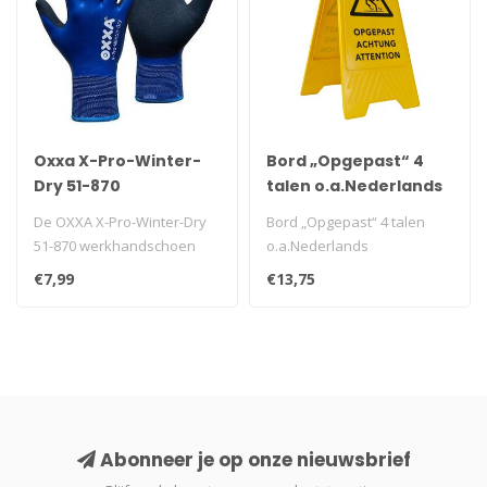
Oxxa X-Pro-Winter-
Bord „Opgepast“ 4
Dry 51-870
talen o.a.Nederlands
De OXXA X-Pro-Winter-Dry
Bord „Opgepast“ 4 talen
51-870 werkhandschoen
o.a.Nederlands
laat je comfortabel, warm
€7,99
€13,75
en droo..
Abonneer je op onze nieuwsbrief