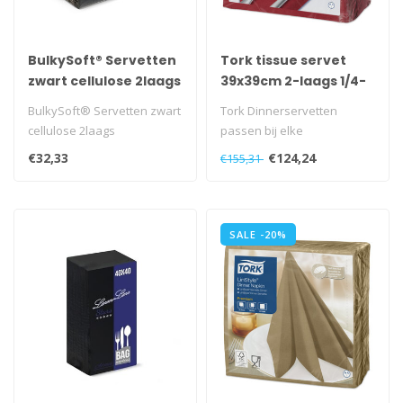
BulkySoft® Servetten
Tork tissue servet
zwart cellulose 2laags
39x39cm 2-laags 1/4-
vouw burgundy 12x150
BulkySoft® Servetten zwart
Tork Dinnerservetten
cellulose 2laags
passen bij elke
gelegenheid, zijn stijlvol en
€32,33
€124,24
€155,31
praktisch in ..
SALE -20%