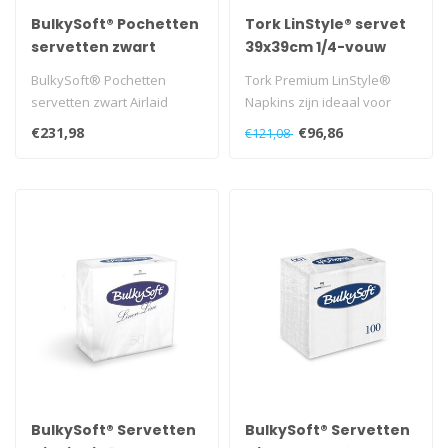
BulkySoft® Pochetten
Tork LinStyle® servet
servetten zwart
39x39cm 1/4-vouw
Airlaid 1laags
biscuit 12x50
BulkySoft® Pochetten
Tork Premium LinStyle®
servetten zwart Airlaid
Napkins zijn ideaal voor
1laags
fullservice-restaurants,
€231,98
€96,86
€121,08
waar k..
BulkySoft® Servetten
BulkySoft® Servetten