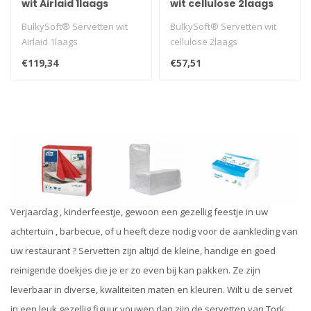
wit Airlaid 1laags
wit cellulose 2laags
BulkySoft® Servetten wit
BulkySoft® Servetten wit
Airlaid 1laags
cellulose 2laags
€119,34
€57,51
Verjaardag , kinderfeestje, gewoon een gezellig feestje in uw
achtertuin , barbecue, of u heeft deze nodig voor de aankleding van
uw restaurant ? Servetten zijn altijd de kleine, handige en goed
reinigende doekjes die je er zo even bij kan pakken. Ze zijn
leverbaar in diverse, kwaliteiten maten en kleuren. Wilt u de servet
in een leuk gezellig figuur vouwen dan zijn de servetten van Tork