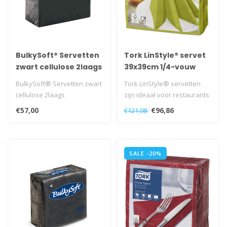
BulkySoft® Servetten
Tork LinStyle® servet
zwart cellulose 2laags
39x39cm 1/4-vouw
pistachio 12x50
BulkySoft® Servetten zwart
Tork LinStyle® servetten
cellulose 2laags
zijn ideaal voor restaurants
met bediening die kwalite..
€57,00
€96,86
€121,08
SALE -20%