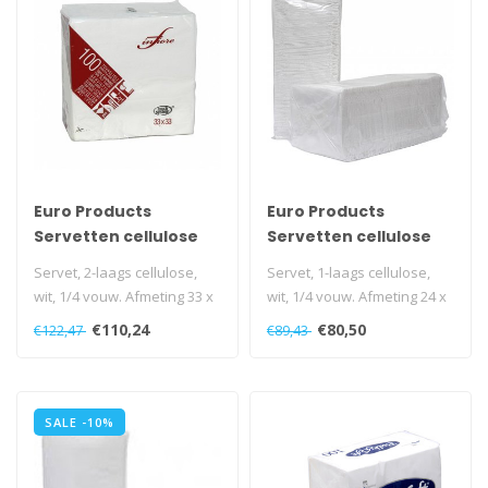
Euro Products
Euro Products
Servetten cellulose
Servetten cellulose
33x33 cm, 2-laags
25x25 cm, 1-laags
Servet, 2-laags cellulose,
Servet, 1-laags cellulose,
wit, 1/4 vouw. Afmeting 33 x
wit, 1/4 vouw. Afmeting 24 x
33 cm. Doos 24 pak à 11..
24 cm. Doos 12 pak à 45..
€110,24
€80,50
€122,47
€89,43
SALE -10%