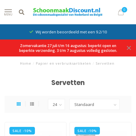
0
MENU
Wij worden beoordeeld met een 9.2/10
Zomervakantie 27 juli t/m 16 augustus: beperkt open en
beperkte verzending. 3 t/m 7 augustus volledig gesloten.
Home
/
Papier en verbruiksartikelen
/
Servetten
Servetten
SALE -10%
SALE -10%