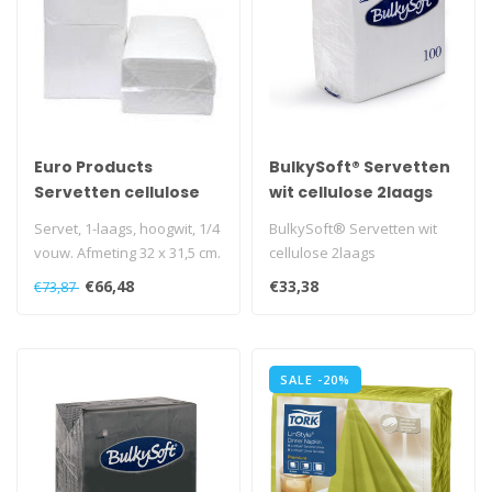
Euro Products
BulkySoft® Servetten
Servetten cellulose
wit cellulose 2laags
33x31 cm, 1-laags
Servet, 1-laags, hoogwit, 1/4
BulkySoft® Servetten wit
vouw. Afmeting 32 x 31,5 cm.
cellulose 2laags
Doos 9 pak à 500 ser..
€66,48
€33,38
€73,87
SALE -20%