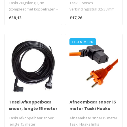
koppelingen - 32 mm)
mm
Taski Zuigslang 2,2m
Taski Conisch
(compleet met koppelingen -
verbindingsstuk 32/38 mm
32 mm)
€38,13
€17,26
EIGEN MERK
Taski Afkoppelbaar
Afneembaar snoer 15
snoer, lengte 15 meter
meter Taski Haaks
links
Taski Afkoppelbaar snoer,
Afneembaar snoer15 meter
lengte 15 meter
Taski Haaks links