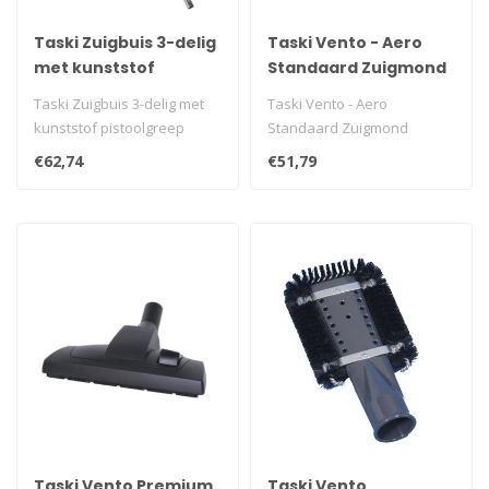
Taski Zuigbuis 3-delig
Taski Vento - Aero
met kunststof
Standaard Zuigmond
pistoolgreep
Taski Zuigbuis 3-delig met
Taski Vento - Aero
kunststof pistoolgreep
Standaard Zuigmond
€62,74
€51,79
Taski Vento Premium
Taski Vento