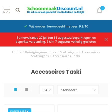
0
MENU
Wij worden beoordeeld met een 9.2/10
Zomervakantie 27 juli t/m 16 augustus: beperkt open en
beperkte verzending. 3 t/m 7 augustus volledig gesloten.
Home
/
Reinigingsmachines
/
Stofzuigers
/
Accessoires
Stofzuigers
/
Accessoires Taski
Accessoires Taski
EIGEN MERK