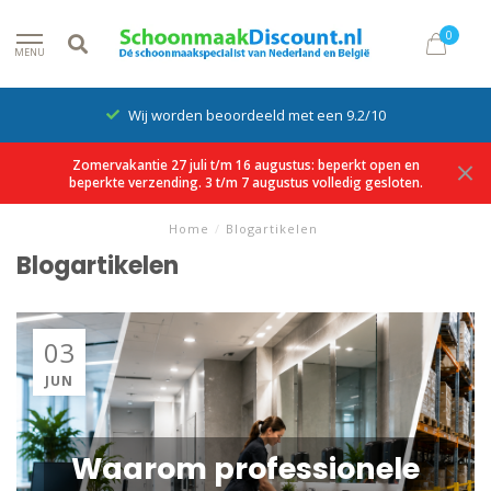
0
MENU
Wij worden beoordeeld met een 9.2/10
Zomervakantie 27 juli t/m 16 augustus: beperkt open en
beperkte verzending. 3 t/m 7 augustus volledig gesloten.
Home
/
Blogartikelen
Blogartikelen
03
JUN
Waarom professionele