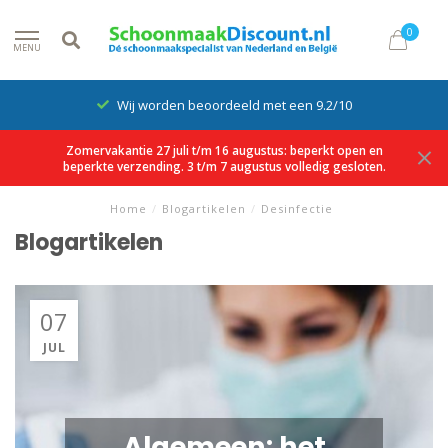
0
MENU
Wij worden beoordeeld met een 9.2/10
Zomervakantie 27 juli t/m 16 augustus: beperkt open en
beperkte verzending. 3 t/m 7 augustus volledig gesloten.
Home
/
Blogartikelen
/
Desinfectie
Blogartikelen
07
JUL
Algemeen: het