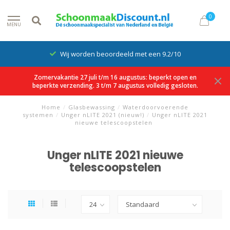
0
MENU
Wij worden beoordeeld met een 9.2/10
Zomervakantie 27 juli t/m 16 augustus: beperkt open en
beperkte verzending. 3 t/m 7 augustus volledig gesloten.
Home
/
Glasbewassing
/
Waterdoorvoerende
systemen
/
Unger nLITE 2021 (nieuw!)
/
Unger nLITE 2021
nieuwe telescoopstelen
Unger nLITE 2021 nieuwe
telescoopstelen