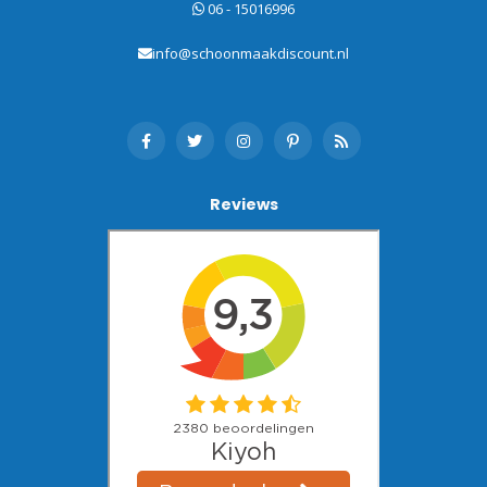
06 - 15016996
info@schoonmaakdiscount.nl
Reviews