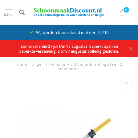
0
MENU
Wij worden beoordeeld met een 9.2/10
Zomervakantie 27 juli t/m 16 augustus: beperkt open en
beperkte verzending. 3 t/m 7 augustus volledig gesloten.
Home
/
Unger HiFlo nLite Alu 3,0m uitbreidingssteel, 2
elementen