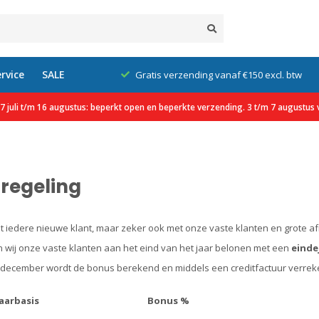
rvice
SALE
klanten
Gratis verzending vanaf €150 excl. btw
 juli t/m 16 augustus: beperkt open en beperkte verzending. 3 t/m 7 augustus v
regeling
 met iedere nieuwe klant, maar zeker ook met onze vaste klanten en grote a
 wij onze vaste klanten aan het eind van het jaar belonen met een
einde
1 december wordt de bonus berekend en middels een creditfactuur verre
aarbasis
Bonus %