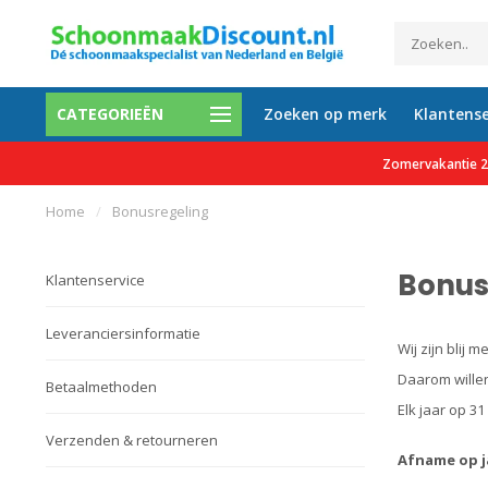
CATEGORIEËN
Zoeken op merk
Klantense
etalen mogelijk
Al meer dan 35.000 tevreden 
Zomervakantie 27
Home
/
Bonusregeling
Bonus
Klantenservice
Leveranciersinformatie
Wij zijn blij
Daarom willen
Betaalmethoden
Elk jaar op 3
Verzenden & retourneren
Afname op j