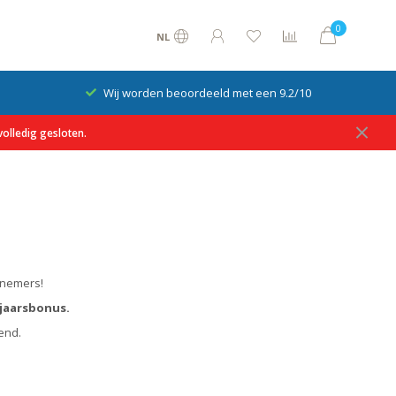
0
NL
Wij worden beoordeeld met een 9.2/10
olledig gesloten.
fnemers!
jaarsbonus.
kend.