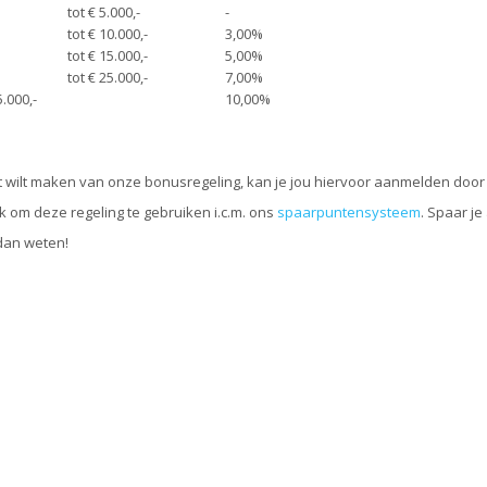
tot € 5.000,-
-
tot € 10.000,-
3,00%
tot € 15.000,-
5,00%
tot € 25.000,-
7,00%
.000,-
10,00%
kt wilt maken van onze bonusregeling, kan je jou hiervoor aanmelden door
jk om deze regeling te gebruiken i.c.m. ons
spaarpuntensysteem
. Spaar j
dan weten!