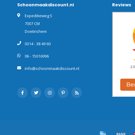
Schoonmaakdiscount.nl
Reviews
Expeditieweg 5
7007 CM
Doetinchem
0314 - 38 49 60
06 - 15016996
info@schoonmaakdiscount.nl