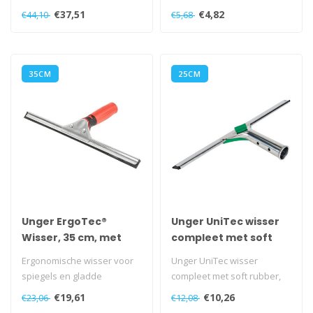
€37,51
€4,82
€44,10
€5,68
35CM
25CM
Unger ErgoTec®
Unger UniTec wisser
Wisser, 35 cm, met
compleet met soft
SOFT rubber
rubber, 25cm
Ergonomische wisser voor
Unger UniTec wisser
spiegels en gladde
compleet met soft rubber,
oppervlakken.
25cm
€19,61
€10,26
€23,06
€12,08