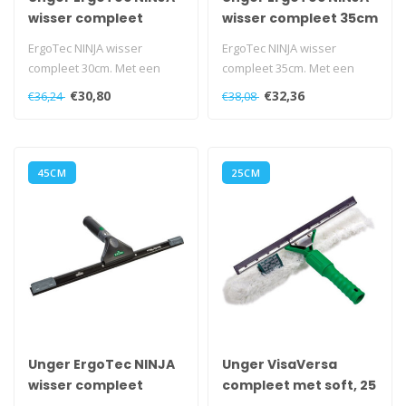
wisser compleet
wisser compleet 35cm
30cm
ErgoTec NINJA wisser
ErgoTec NINJA wisser
compleet 30cm. Met een
compleet 35cm. Met een
hoek van 40 graden...
hoek van 40 graden...
€30,80
€32,36
€36,24
€38,08
45CM
25CM
Unger ErgoTec NINJA
Unger VisaVersa
wisser compleet
compleet met soft, 25