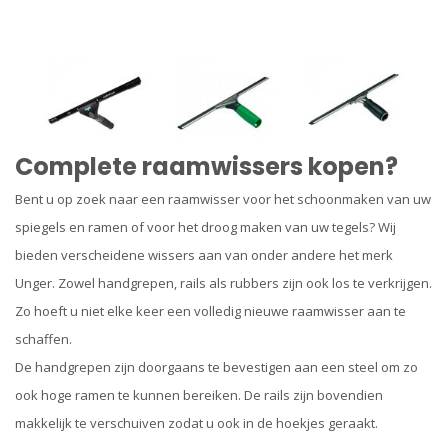
Complete raamwissers kopen?
Bent u op zoek naar een raamwisser voor het schoonmaken van uw
spiegels en ramen of voor het droog maken van uw tegels? Wij
bieden verscheidene wissers aan van onder andere het merk
Unger. Zowel handgrepen, rails als rubbers zijn ook los te verkrijgen.
Zo hoeft u niet elke keer een volledig nieuwe raamwisser aan te
schaffen.
De handgrepen zijn doorgaans te bevestigen aan een steel om zo
ook hoge ramen te kunnen bereiken. De rails zijn bovendien
makkelijk te verschuiven zodat u ook in de hoekjes geraakt.