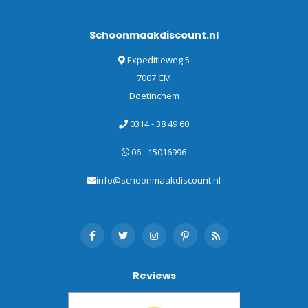
Schoonmaakdiscount.nl
Expeditieweg 5
7007 CM
Doetinchem
0314 - 38 49 60
06 - 15016996
info@schoonmaakdiscount.nl
Reviews