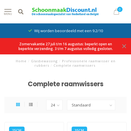
0
MENU
Wij worden beoordeeld met een 9.2/10
Zomervakantie 27 juli t/m 16 augustus: beperkt open en
beperkte verzending. 3 t/m 7 augustus volledig gesloten.
Home
/
Glasbewassing
/
Professionele raamwisser en
rubbers
/
Complete raamwissers
Complete raamwissers
25CM
35CM