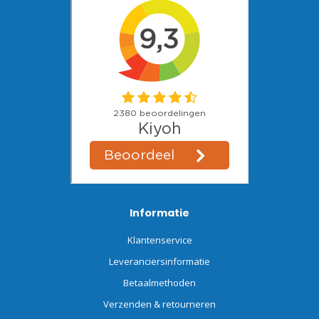
Informatie
Klantenservice
Leveranciersinformatie
Betaalmethoden
Verzenden & retourneren