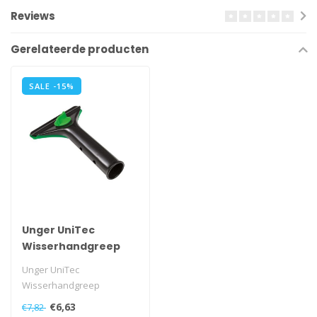
Reviews
Gerelateerde producten
SALE -15%
Unger UniTec
Wisserhandgreep
Unger UniTec
Wisserhandgreep
€6,63
€7,82