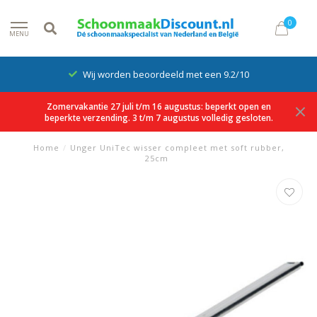
0
MENU
Wij worden beoordeeld met een 9.2/10
Zomervakantie 27 juli t/m 16 augustus: beperkt open en
beperkte verzending. 3 t/m 7 augustus volledig gesloten.
Home
/
Unger UniTec wisser compleet met soft rubber,
25cm