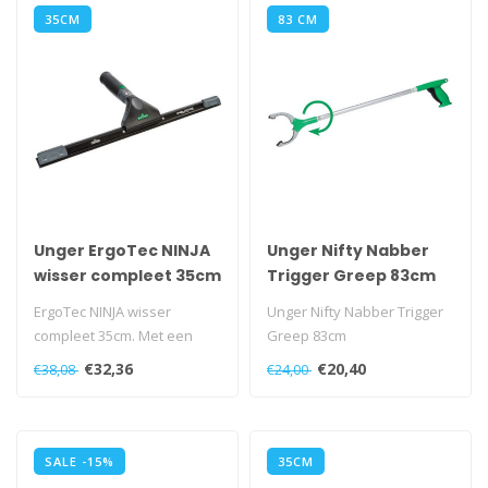
35CM
83 CM
Unger ErgoTec NINJA
Unger Nifty Nabber
wisser compleet 35cm
Trigger Greep 83cm
ErgoTec NINJA wisser
Unger Nifty Nabber Trigger
compleet 35cm. Met een
Greep 83cm
hoek van 40 graden...
€32,36
€20,40
€38,08
€24,00
SALE -15%
35CM