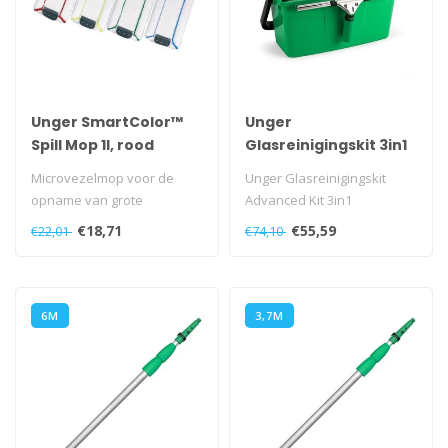
Unger SmartColor™
Unger
Spill Mop 1l, rood
Glasreinigingskit 3in1
Microvezelmop voor de
Unger Glasreinigingskit
opname van grote
Advanced Kit 3in1
hoeveelheden vloeistof...
€18,71
€55,59
€22,01
€74,10
6M
3,7M