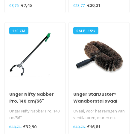
35cm
€7,45
€20,21
€8,76
€23,77
140 CM
SALE -15%
Unger Nifty Nabber
Unger StarDuster®
Pro, 140 cm/56"
Wandborstel ovaal
Unger Nifty Nabber Pro, 140
Ovaal, voor het reinigen van
cm/56"
ventilatoren, muren etc.
€32,90
€16,81
€38,71
€19,76