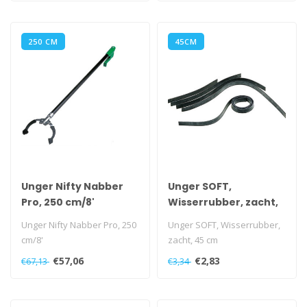
250 CM
45CM
Unger Nifty Nabber
Unger SOFT,
Pro, 250 cm/8'
Wisserrubber, zacht,
45 cm
Unger Nifty Nabber Pro, 250
Unger SOFT, Wisserrubber,
cm/8'
zacht, 45 cm
€57,06
€2,83
€67,13
€3,34