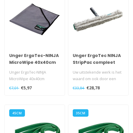
Unger ErgoTec-NINJA
Unger ErgoTec NINJA
MicroWipe 40x40cm
StripPac compleet
35cm
Unger ErgoTec-NINJA
Uw uitstekende werk is het
MicroWipe 40x40cm
waard om ook door een
uitstekend Premium
€5,97
€28,78
€7,01
€33,84
reinigingssy..
45CM
35CM