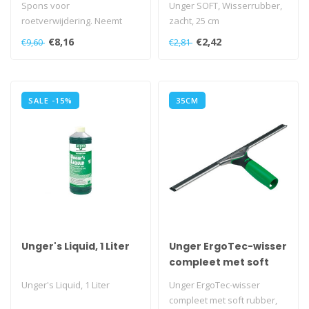
Spons voor
Unger SOFT, Wisserrubber,
roetverwijdering. Neemt
zacht, 25 cm
stof droog op.
€8,16
€2,42
€9,60
€2,81
SALE -15%
35CM
Unger's Liquid, 1 Liter
Unger ErgoTec-wisser
compleet met soft
rubber, 35cm
Unger's Liquid, 1 Liter
Unger ErgoTec-wisser
compleet met soft rubber,