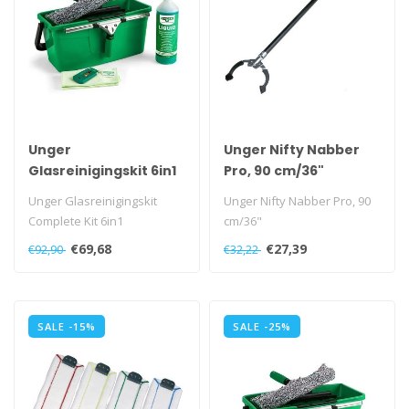
Unger
Unger Nifty Nabber
Glasreinigingskit 6in1
Pro, 90 cm/36"
Unger Glasreinigingskit
Unger Nifty Nabber Pro, 90
Complete Kit 6in1
cm/36"
€69,68
€27,39
€92,90
€32,22
SALE -15%
SALE -25%