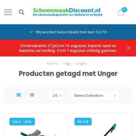
0
MENU
Wij worden beoordeeld met een 9.2/10
Zomervakantie 27 juli t/m 16 augustus: beperkt open en
beperkte verzending. 3 t/m 7 augustus volledig gesloten.
Home
/
Tags
/
Unger
Producten getagd met Unger
SALE -25%
90 CM