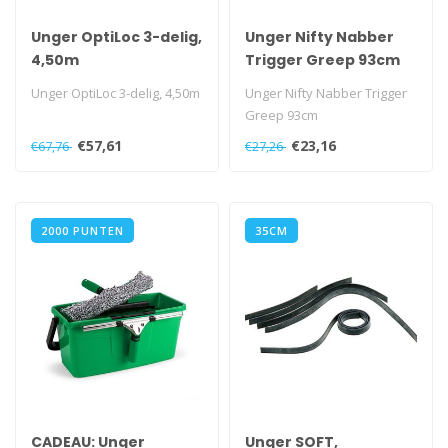
Unger OptiLoc 3-delig,
Unger Nifty Nabber
4,50m
Trigger Greep 93cm
Unger OptiLoc 3-delig, 4,50m
Unger Nifty Nabber Trigger
Greep 93cm
€57,61
€23,16
€67,76
€27,26
2000 PUNTEN
35CM
CADEAU: Unger
Unger SOFT,