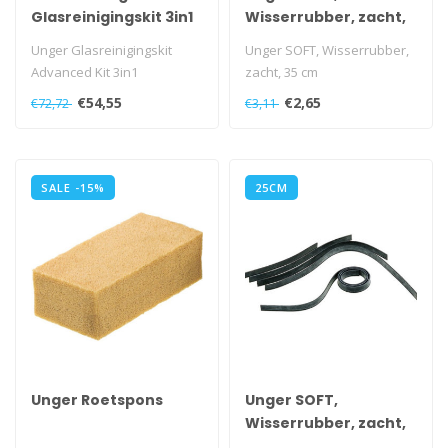
Glasreinigingskit 3in1
Wisserrubber, zacht,
(2000 punten)
35 cm
Unger Glasreinigingskit
Unger SOFT, Wisserrubber,
Advanced Kit 3in1
zacht, 35 cm
€54,55
€2,65
€72,72
€3,11
SALE -15%
25CM
Unger Roetspons
Unger SOFT,
Wisserrubber, zacht,
25 cm