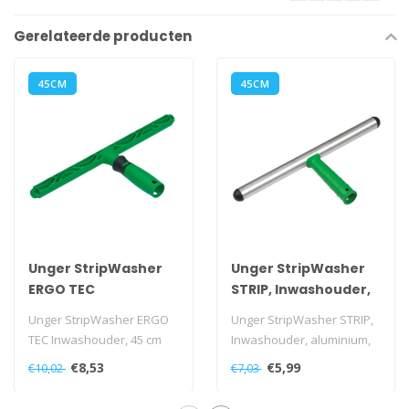
Gerelateerde producten
45CM
45CM
Unger StripWasher
Unger StripWasher
ERGO TEC
STRIP, Inwashouder,
Inwashouder, 45 cm
aluminium, 45 cm
Unger StripWasher ERGO
Unger StripWasher STRIP,
TEC Inwashouder, 45 cm
Inwashouder, aluminium,
45 cm
€8,53
€5,99
€10,02
€7,03