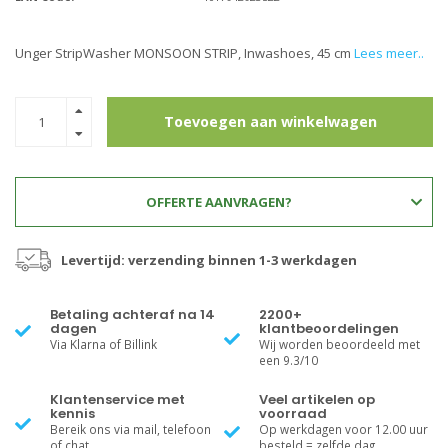
Unger StripWasher MONSOON STRIP, Inwashoes, 45 cm
Lees meer..
Toevoegen aan winkelwagen
OFFERTE AANVRAGEN?
Levertijd: verzending binnen 1-3 werkdagen
Betaling achteraf na 14
2200+
dagen
klantbeoordelingen
Via Klarna of Billink
Wij worden beoordeeld met
een 9.3/10
Klantenservice met
Veel artikelen op
kennis
voorraad
Bereik ons via mail, telefoon
Op werkdagen voor 12.00 uur
of chat
besteld = zelfde dag