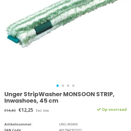
Unger StripWasher MONSOON STRIP,
Inwashoes, 45 cm
€12,25
Op voorraad
€14,40
Excl. btw
Artikelnummer:
UNG-MS450
EAN Code:
4017942923522