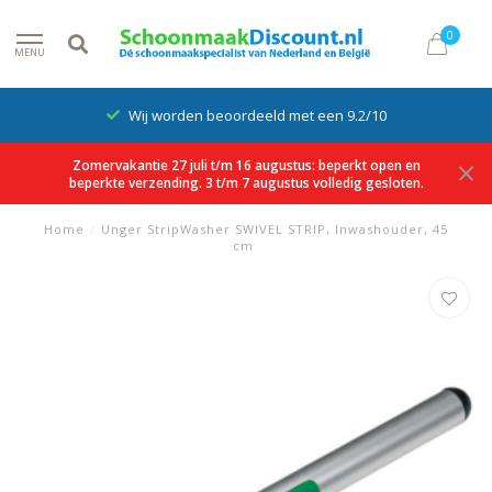
0
MENU
Wij worden beoordeeld met een 9.2/10
Zomervakantie 27 juli t/m 16 augustus: beperkt open en
beperkte verzending. 3 t/m 7 augustus volledig gesloten.
Home
/
Unger StripWasher SWIVEL STRIP, Inwashouder, 45
cm