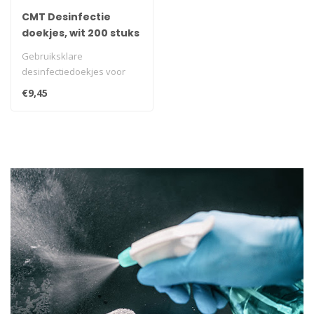
CMT Desinfectie
doekjes, wit 200 stuks
Gebruiksklare
desinfectiedoekjes voor
eenmalig gebruik. Met
€9,45
toelating voor Neder..