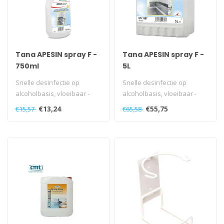
Tana APESIN spray F -
Tana APESIN spray F -
750ml
5L
Snelle desinfectie op
Snelle desinfectie op
alcoholbasis, vloeibaar -
alcoholbasis, vloeibaar -
parfumvrij
parfumvrij
€13,24
€55,75
€15,57
€65,58
Gebruiksklaar produc..
Gebruiksklaar produc..