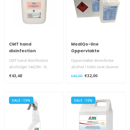
CMT hand
MediQo-line
disinfection
Oppervlakte
alcoholgel 14623N - 5L
desinfectie alcohol
CMT hand disinfection
Oppervlakte desinfectie
80% - 5 liter can
alcoholgel 14623N - 5L
alcohol / toilet seat cleaner.
Toegestaan als middel te..
€43,48
€32,00
€40,00
SALE -15%
SALE -15%