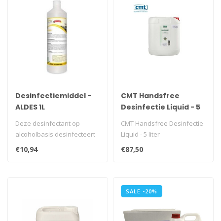
Desinfectiemiddel -
CMT Handsfree
ALDES 1L
Desinfectie Liquid - 5
liter
Deze desinfectant op
CMT Handsfree Desinfectie
alcoholbasis desinfecteert
Liquid - 5 liter
snel en grondig en is zeer
€10,94
€87,50
gesch..
SALE -20%