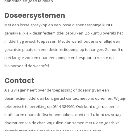
handplooien goed te raken.
Doseersystemen
Met een losse spraykop en een losse dispenserpomje kunt u
gemakkelijk elk desinfectiemiddel gebruiken. Zo kunt u overals het
middel hygiënisch toepassen. Met de wandhouder is er altijd een
geschikte plaats om een desinfectiepomp op te hangen. Zo hoeft u
niet lang te zoeken naar een pompje en bespaart u ruimte op
bijvoorbeeld de wastafel.
Contact
Als u vragen heeft over de toepassing of dosering van een
desinfectiemiddel dan kunt gerust contact met ons opnemen. Wij zijn
telefonisch te bereiking op 0314-384960. Ook kunt u gerust een e-
mail sturen naar
info@schoonmaakdiscount.nl
of u kunt uw vraag
doorsturen via de chat. Wij zullen dan samen met u een geschikt
desinfectiemiddel uitzoeken die aan uw eisen voldoet.