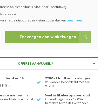
fectie op alcoholbasis, vloeibaar - parfumvrij
aar product
 van harde niet-poreuze kleine oppervlakken
Lees meer..
Toevoegen aan winkelwagen
OFFERTE AANVRAGEN?
achteraf na 14
2200+ klantbeoordelingen
Wij worden beoordeeld met een
 Billink
9.3/10
rvice met kennis
Veel artikelen op voorraad
ia mail, telefoon of chat
Op werkdagen voor 12.00 uur
besteld = zelfde dag verzonden