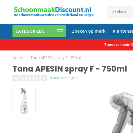
CATEGORIEËN
Zoeken op merk
Klantense
etalen mogelijk
Al meer dan 35.000 tevreden 
Zomervakantie 27
Home
/
Tana APESIN spray F - 750ml
Tana APESIN spray F - 750ml
0 beoordelingen