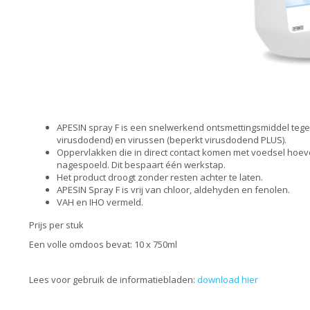
APESIN spray F is een snelwerkend ontsmettingsmiddel tegen
virusdodend) en virussen (beperkt virusdodend PLUS).
Oppervlakken die in direct contact komen met voedsel hoev
nagespoeld. Dit bespaart één werkstap.
Het product droogt zonder resten achter te laten.
APESIN Spray F is vrij van chloor, aldehyden en fenolen.
VAH en IHO vermeld.
Prijs per stuk
Een volle omdoos bevat: 10 x 750ml
Lees voor gebruik de informatiebladen:
download hier