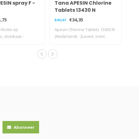
SIN spray F -
Tana APESIN Chlorine
Tablets 13430 N
(Nederland) - 810gram
,75
€34,35
€40,41
nfectie op
Apesin Chlorine Tablets 13430 N
s, vloeibaar -
(Nederland) - Zuivert, ontvl..
.
Abonneer