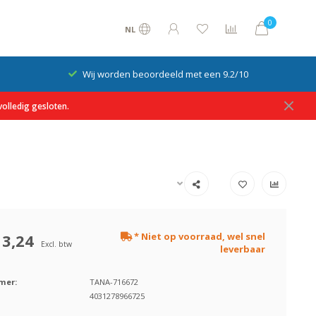
0
NL
Wij worden beoordeeld met een 9.2/10
olledig gesloten.
13,24
* Niet op voorraad, wel snel
Excl. btw
leverbaar
mer:
TANA-716672
4031278966725