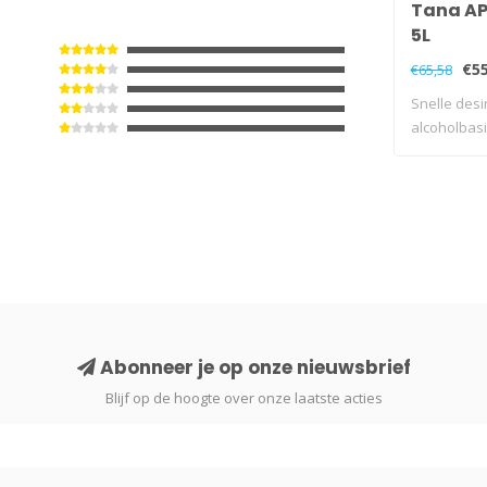
Tana APE
5L
€55
€65,58
Snelle desi
alcoholbasi
parfumvrij .
Abonneer je op onze nieuwsbrief
Blijf op de hoogte over onze laatste acties