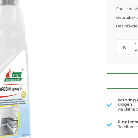
Snelle desin
Gebruikskl
Desinfectie
Betaling 
dagen
Via Klarna of
Klantense
Bereik ons v