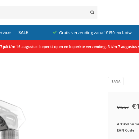
rvice
SALE
klanten
Gratis verzending vanaf €150 excl. btw
 juli t/m 16 augustus: beperkt open en beperkte verzending. 3 t/m 7 augustus v
TANA
€
€15,57
Artikelnum
EAN Code: