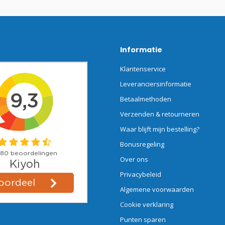
Informatie
Klantenservice
Leveranciersinformatie
Betaalmethoden
Verzenden & retourneren
Waar blijft mijn bestelling?
Bonusregeling
Over ons
Privacybeleid
Algemene voorwaarden
Cookie verklaring
Punten sparen