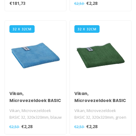
reiniging. Geschikt voor alle
€181,73
€2,28
€2,53
opp..
32 X 32CM
32 X 32CM
Vikan,
Vikan,
Microvezeldoek BASIC
Microvezeldoek BASIC
32, 320x320mm, blauw
32, 320x320mm,
Vikan, Microvezeldoek
Vikan, Microvezeldoek
groen
BASIC 32, 320x320mm, blauw
BASIC 32, 320x320mm, groen
€2,28
€2,28
€2,53
€2,53