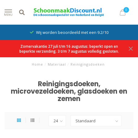
0
MENU
Wij worden beoordeeld met een 9.2/10
Zomervakantie 27 juli t/m 16 augustus: beperkt open en
beperkte verzending. 3 t/m 7 augustus volledig gesloten.
Home
/
Materiaal
/
Reinigingsdoeken
Reinigingsdoeken,
microvezeldoeken, glasdoeken en
zemen