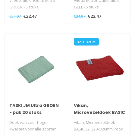
Vileda MicronQuick Micro
Vileda MicronQuick Micro
GROEN - 5 stuks
GEEL - 5 stuks
€22,47
€22,47
€24,97
€24,97
32 X 32CM
TASKI JM Ultra GROEN
Vikan,
- pak 20 stuks
Microvezeldoek BASIC
32, 320x320mm, rood
Doek van zeer hoge
Vikan, Microvezeldoek
kwaliteit voor alle soorten
BASIC 32, 320x320mm, rood