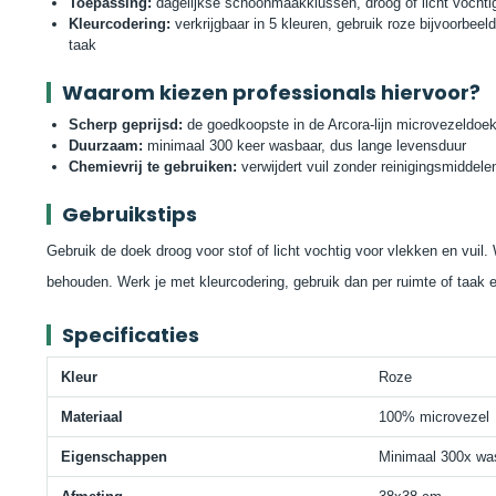
Toepassing:
dagelijkse schoonmaakklussen, droog of licht vochti
Kleurcodering:
verkrijgbaar in 5 kleuren, gebruik roze bijvoorbeel
taak
Waarom kiezen professionals hiervoor?
Scherp geprijsd:
de goedkoopste in de Arcora-lijn microvezeldoeke
Duurzaam:
minimaal 300 keer wasbaar, dus lange levensduur
Chemievrij te gebruiken:
verwijdert vuil zonder reinigingsmiddele
Gebruikstips
Gebruik de doek droog voor stof of licht vochtig voor vlekken en vuil
behouden. Werk je met kleurcodering, gebruik dan per ruimte of taak
Specificaties
Kleur
Roze
Materiaal
100% microvezel
Eigenschappen
Minimaal 300x wa