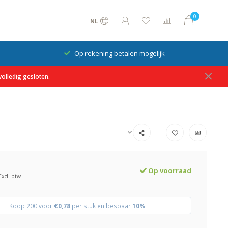
0
NL
Op rekening betalen mogelijk
olledig gesloten.
Op voorraad
Excl. btw
Koop 200 voor
€0,78
per stuk en bespaar
10%