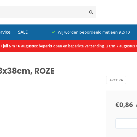
rvice
SALE
xcl. btw
Wij worden beoordeeld met een 9.2/10
 juli t/m 16 augustus: beperkt open en beperkte verzending. 3 t/m 7 augustus v
38x38cm, ROZE
ARCORA
€0,86