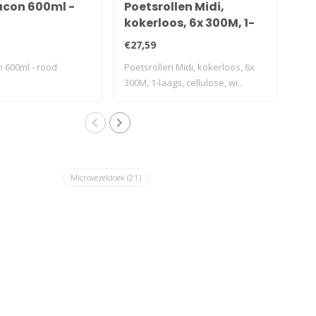
acon 600ml -
Poetsrollen Midi,
Pe
kokerloos, 6x 300M, 1-
ML
laags, cellulose, wit,
€27,59
€5,
geperforeerd
 600ml - rood
Poetsrollen Midi, kokerloos, 6x
Pear
300M, 1-laags, cellulose, wi..
Microvezeldoek
(21)