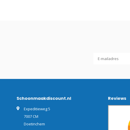
Schoonmaakdiscount.nl
Reviews
Expeditieweg 5
7007 CM
Doetinchem