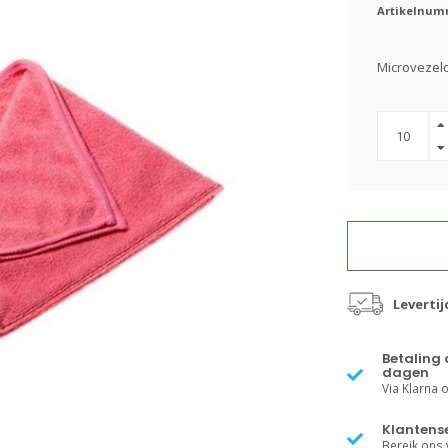
Artikelnum
Microvezeld
Leverti
Betaling 
dagen
Via Klarna of
Klantense
Bereik ons v