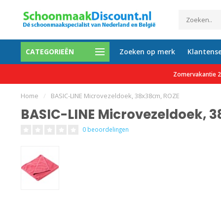
CATEGORIEËN
Zoeken op merk
Klantense
0 tevreden klanten
Gratis verzending vanaf €150 e
Zomervakantie 27
Home
/
BASIC-LINE Microvezeldoek, 38x38cm, ROZE
BASIC-LINE Microvezeldoek, 
0 beoordelingen