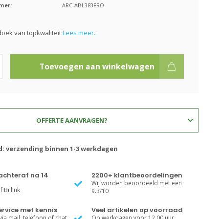
mer:
ARC-ABL3838RO
oek van topkwaliteit
Lees meer..
Toevoegen aan winkelwagen
OFFERTE AANVRAGEN?
jd: verzending binnen 1-3 werkdagen
achteraf na 14
2200+ klantbeoordelingen
Wij worden beoordeeld met een
 Billink
9.3/10
rvice met kennis
Veel artikelen op voorraad
ia mail, telefoon of chat
Op werkdagen voor 12.00 uur