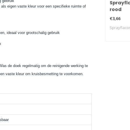
g gebruik
Sprayfl
d als eigen vaste kleur voor een specifieke ruimte of
rood
€3,66
Sprayflacon
n, ideaal voor grootschalig gebruik
n
. Was de doek regelmatig om de reinigende werking te
 een vaste kleur om kruisbesmetting te voorkomen.
sbaar