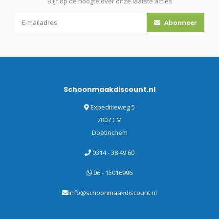
Blijf op de hoogte over onze laatste acties
Abonneer
Schoonmaakdiscount.nl
Expeditieweg 5
7007 CM
Doetinchem
0314 - 38 49 60
06 - 15016996
info@schoonmaakdiscount.nl