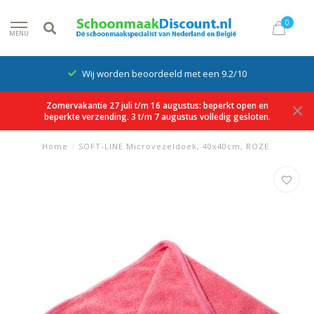
0
MENU
Wij worden beoordeeld met een 9.2/10
Zomervakantie 27 juli t/m 16 augustus: beperkt open en
beperkte verzending. 3 t/m 7 augustus volledig gesloten.
Home
/
SOFT-LINE Microvezeldoek, 40x40cm, ROZE