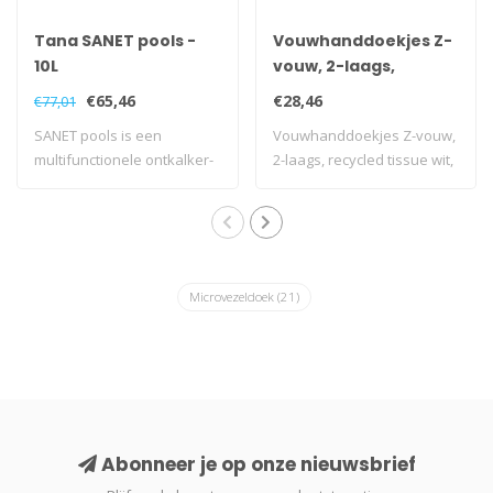
Tana SANET pools -
Vouwhanddoekjes Z-
10L
vouw, 2-laags,
recycled tissue wit,
€65,46
€28,46
€77,01
3200 stuks
SANET pools is een
Vouwhanddoekjes Z-vouw,
multifunctionele ontkalker-
2-laags, recycled tissue wit,
ontvetter.
3200 s..
Microvezeldoek
(21)
Abonneer je op onze nieuwsbrief