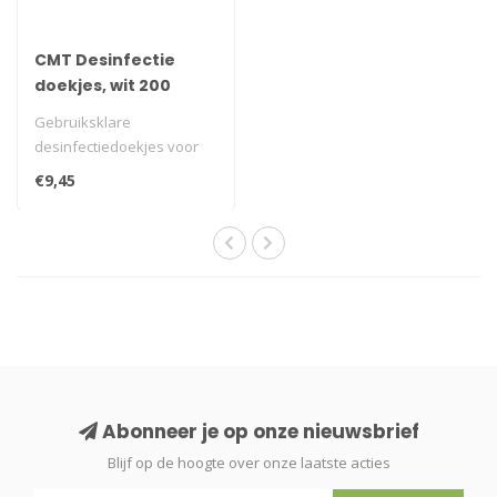
CMT Desinfectie
doekjes, wit 200
stuks
Gebruiksklare
desinfectiedoekjes voor
eenmalig gebruik. Met
€9,45
toelating voor Neder..
Abonneer je op onze nieuwsbrief
Blijf op de hoogte over onze laatste acties