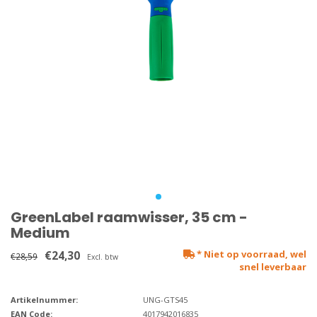
GreenLabel raamwisser, 35 cm -
Medium
€24,30
* Niet op voorraad, wel
€28,59
Excl. btw
snel leverbaar
Artikelnummer:
UNG-GTS45
EAN Code:
4017942016835