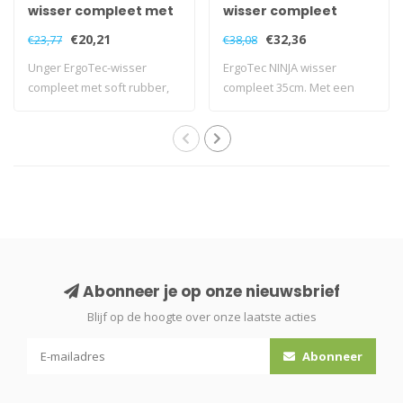
wisser compleet met
wisser compleet
soft rubber, 35cm
35cm
€20,21
€32,36
€23,77
€38,08
Unger ErgoTec-wisser
ErgoTec NINJA wisser
compleet met soft rubber,
compleet 35cm. Met een
35cm
hoek van 40 grad..
Abonneer je op onze nieuwsbrief
Blijf op de hoogte over onze laatste acties
Abonneer