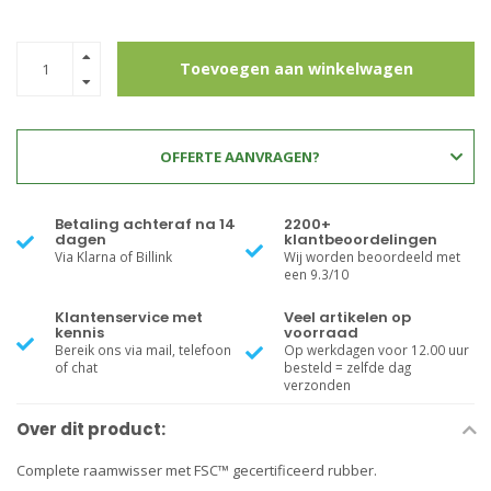
Toevoegen aan winkelwagen
OFFERTE AANVRAGEN?
Betaling achteraf na 14
2200+
dagen
klantbeoordelingen
Via Klarna of Billink
Wij worden beoordeeld met
een 9.3/10
Klantenservice met
Veel artikelen op
kennis
voorraad
Bereik ons via mail, telefoon
Op werkdagen voor 12.00 uur
of chat
besteld = zelfde dag
verzonden
Over dit product:
Complete raamwisser met FSC™ gecertificeerd rubber.