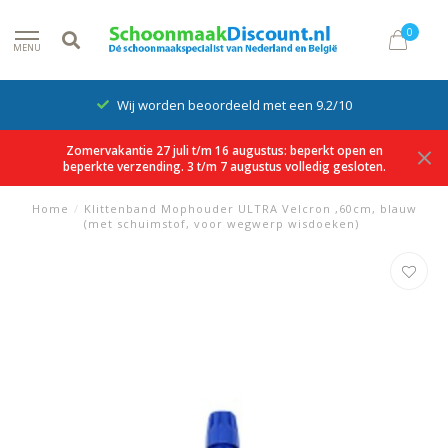
0
MENU
Wij worden beoordeeld met een 9.2/10
Zomervakantie 27 juli t/m 16 augustus: beperkt open en
beperkte verzending. 3 t/m 7 augustus volledig gesloten.
Home
/
Klittenband Mophouder ULTRA Velcron ,60cm, blauw
(met schuimstof, voor wegwerp wisdoeken)