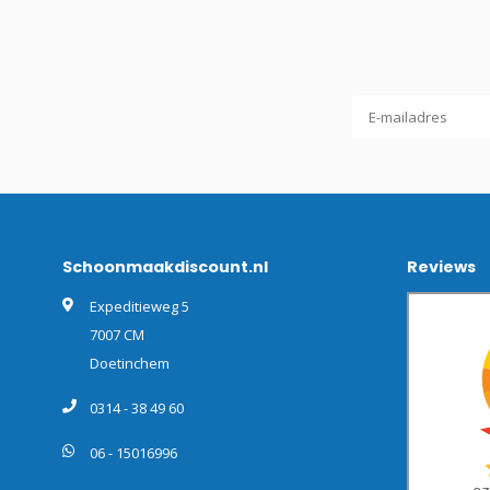
Schoonmaakdiscount.nl
Reviews
Expeditieweg 5
7007 CM
Doetinchem
0314 - 38 49 60
06 - 15016996