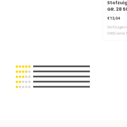
Stofzui
GR. 28 5
filterplu
€13,04
Stofzuiger
5000-serie f