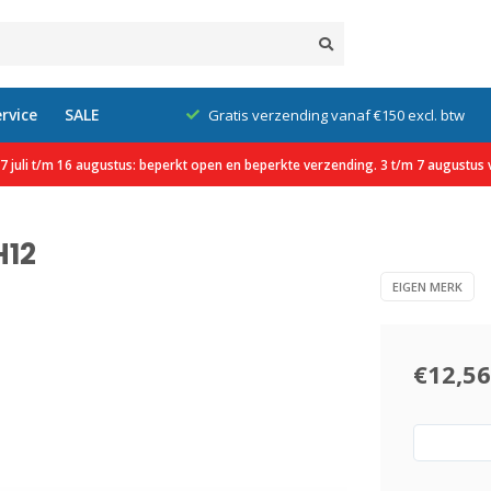
rvice
SALE
klanten
Gratis verzending vanaf €150 excl. btw
 juli t/m 16 augustus: beperkt open en beperkte verzending. 3 t/m 7 augustus v
H12
EIGEN MERK
€12,56