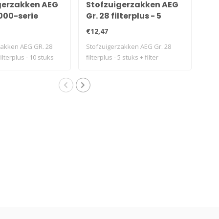
gerzakken AEG
Stofzuigerzakken AEG
St
000-serie
Gr. 28 filterplus - 5
700
s - 10 stuks
stuks + filter
10 
€12,47
€12
zakken AEG GR. 28
Stofzuigerzakken AEG Gr. 28
Sto
ilterplus - 10 stuks
filterplus - 5 stuks + filter
Gr.2