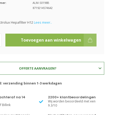
mer:
ALM-S0198B
8719214574642
ectrolux Hepafilter H12
Lees meer..
Toevoegen aan winkelwagen
OFFERTE AANVRAGEN?
jd: verzending binnen 1-3 werkdagen
achteraf na 14
2200+ klantbeoordelingen
Wij worden beoordeeld met een
 Billink
9.3/10