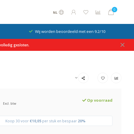
0
NL
Wij worden beoordeeld met een 9.2/10
olledig gesloten.
Op voorraad
Excl. btw
Koop 30 voor
€10,05
per stuk en bespaar
20%