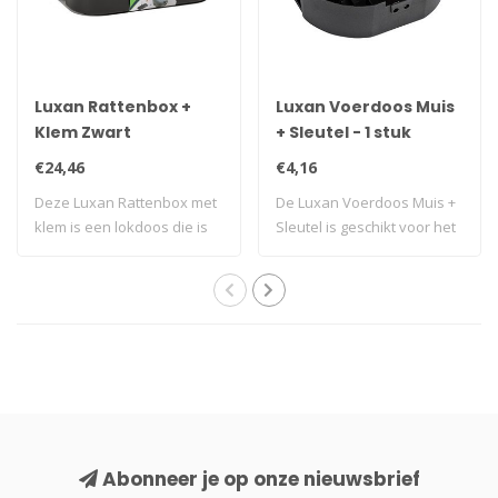
Luxan Rattenbox +
Luxan Voerdoos Muis
Klem Zwart
+ Sleutel - 1 stuk
€24,46
€4,16
Deze Luxan Rattenbox met
De Luxan Voerdoos Muis +
klem is een lokdoos die is
Sleutel is geschikt voor het
voorzien..
plaats..
Abonneer je op onze nieuwsbrief