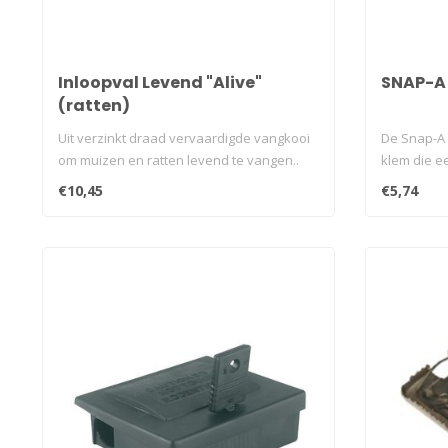
Inloopval Levend "Alive"
SNAP-A
(ratten)
Uit verzinkt draad vervaardigde vangkooi
De Snap-A R
om muizen en ratten levend te vangen..
klem die e
€10,45
€5,74