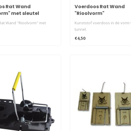
os Rat Wand
Voerdoos Rat Wand
orm" met sleutel
"Rioolvorm"
Rat Wand "Rioolvorm" met
Kunststof voerdoos in de vorm
tunnel.
€4,50