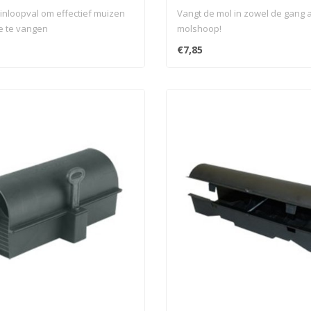
nloopval om effectief muizen
Vangt de mol in zowel de gang a
e te vangen
molshoop!
€7,85