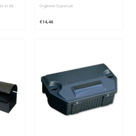
ls in de
Orgineel Supercat
€14,46