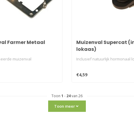
al Farmer Metaal
Muizenval Supercat (in
lokaas)
seerde muizenval
Inclusief natuurlijk hormonaal l
€4,59
Toon
1
-
24
van 26
Toon meer