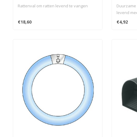
Rattenval om ratten levend te vangen
Duurzame i
levend me
€18,60
€4,92