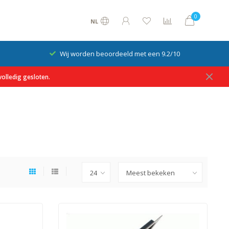
0
NL
Op rekening betalen mogelijk
olledig gesloten.