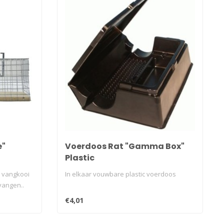
e"
Voerdoos Rat "Gamma Box"
Plastic
e vangkooi
In elkaar vouwbare plastic voerdoos
vangen..
€4,01