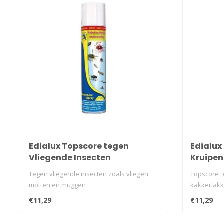
Edialux Topscore tegen
Edialux
Vliegende Insecten
Kruipen
Tegen vliegende insecten zoals vliegen,
Topscore t
motten en muggen
kakkerlakk
€11,29
€11,29