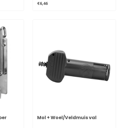
€6,46
per
Mol + Woel/Veldmuis val