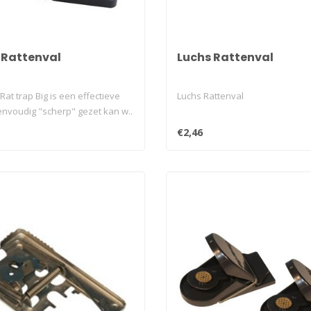
 Rattenval
Luchs Rattenval
at trap Big is een effectieve
Luchs Rattenval
envoudig "scherp" gezet kan w..
€2,46