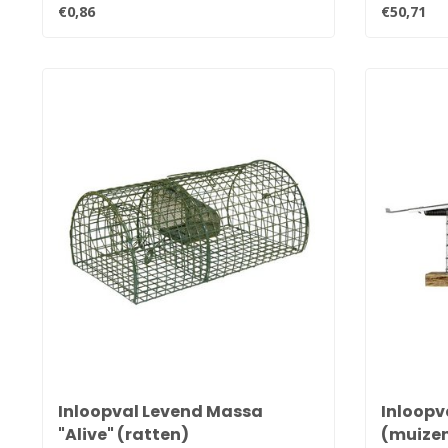
€0,86
€50,71
Inloopval Levend Massa
Inloopv
"Alive" (ratten)
(muize