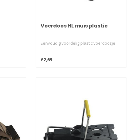
Voerdoos HL muis plastic
Eenvoudig voordelig plastic voerdoosje
€2,69