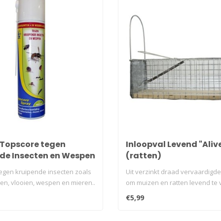
 Topscore tegen
Inloopval Levend "Aliv
de Insecten en Wespen
(ratten)
egen kruipende insecten zoals
Uit verzinkt draad vervaardigd
en, vlooien, wespen en mieren..
om muizen en ratten levend te 
€5,99