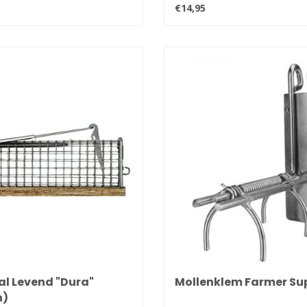
€14,95
al Levend "Dura"
Mollenklem Farmer Su
n)