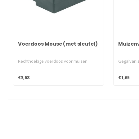
Voerdoos Mouse (met sleutel)
Muizenv
Rechthoekige voerdoos voor muizen
Gegalvani
€3,68
€1,65