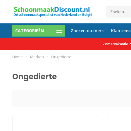
CATEGORIEËN
Zoeken op merk
Klantense
000 tevreden klanten
Gratis verzending vanaf €150
Zomervakantie 27
Home
/
Merken
/
Ongedierte
Ongedierte