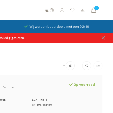
0
NL
Wij worden beoordeeld met een 9.2/10
olledig gesloten.
Op voorraad
Excl. btw
mer:
LUX-146318
8711957551430