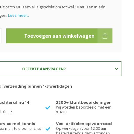
lticatch Muizenval is geschikt om tot wel 10 muizen in één
ngen.
Lees meer..
Toevoegen aan winkelwagen
OFFERTE AANVRAGEN?
jd: verzending binnen 1-3 werkdagen
achteraf na 14
2200+ klantbeoordelingen
Wij worden beoordeeld met een
 Billink
9.3/10
rvice met kennis
Veel artikelen op voorraad
ia mail, telefoon of chat
Op werkdagen voor 12.00 uur
besteld = zelfde dag verzonden