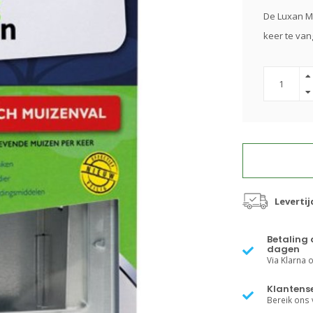
De Luxan Mu
keer te va
Leverti
Betaling 
dagen
Via Klarna of
Klantense
Bereik ons v