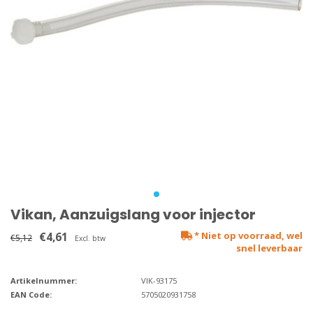
Vikan, Aanzuigslang voor injector
€4,61
* Niet op voorraad, wel
€5,12
Excl. btw
snel leverbaar
Artikelnummer:
VIK-93175
EAN Code:
5705020931758