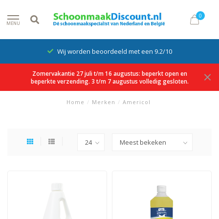
0
MENU
Wij worden beoordeeld met een 9.2/10
Zomervakantie 27 juli t/m 16 augustus: beperkt open en
beperkte verzending. 3 t/m 7 augustus volledig gesloten.
Home
/
Merken
/
Americol