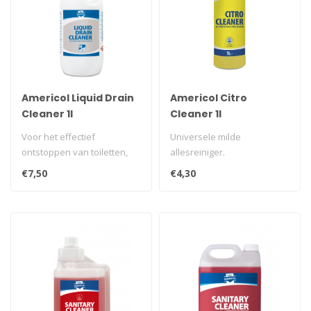
Americol Liquid Drain
Americol Citro
Cleaner 1l
Cleaner 1l
Voor het effectief
Universele milde
ontstoppen van toiletten,
allesreiniger.
gootstenen, wasbakken en
€7,50
€4,30
afvoerleid..