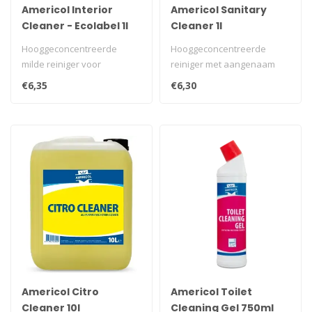
Americol Interior
Americol Sanitary
Cleaner - Ecolabel 1l
Cleaner 1l
Hooggeconcentreerde
Hooggeconcentreerde
milde reiniger voor
reiniger met aangenaam
dagelijkse reiniging van het
fris parfum.
€6,35
€6,30
interieur...
Americol Citro
Americol Toilet
Cleaner 10l
Cleaning Gel 750ml