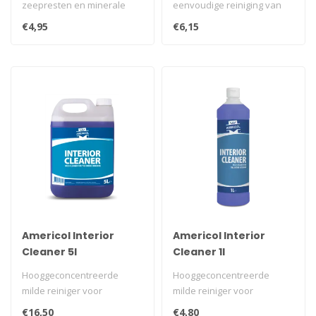
zeepresten en minerale
eenvoudige reiniging van
afzettingen.
glas en interieur...
€4,95
€6,15
Americol Interior
Americol Interior
Cleaner 5l
Cleaner 1l
Hooggeconcentreerde
Hooggeconcentreerde
milde reiniger voor
milde reiniger voor
dagelijkse reiniging van het
dagelijkse reiniging van het
€16,50
€4,80