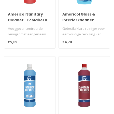
Americol Sanitary
Americol Glass &
Cleaner - Ecolabel 1l
Interior Cleaner
750ml
Hooggeconcentreerde
Gebruiksklare reiniger voor
reiniger met aangenaam
eenvoudige reiniging van
fris parfum.
glas en interieur...
€5,05
€4,70