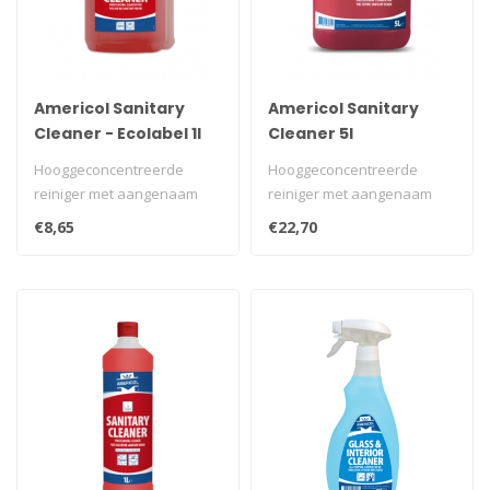
Americol Sanitary
Americol Sanitary
Cleaner - Ecolabel 1l
Cleaner 5l
Hooggeconcentreerde
Hooggeconcentreerde
reiniger met aangenaam
reiniger met aangenaam
fris parfum.
fris parfum.
€8,65
€22,70