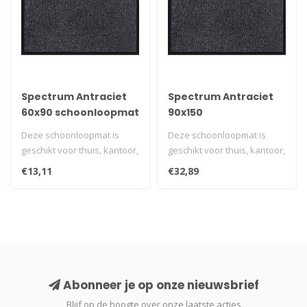
Spectrum Antraciet
Spectrum Antraciet
60x90 schoonloopmat
90x150
schoonloopmat
Deze schoonloopmat is
Deze schoonloopmat is
geschikt voor thuis, kantoor,
geschikt voor thuis, kantoor,
winkel of in de horeca waar
winkel of in de horeca waar
€13,11
€32,89
..
..
Abonneer je op onze nieuwsbrief
Blijf op de hoogte over onze laatste acties