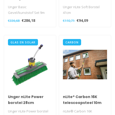
9m
Unger Basic
Unger nLite Soft Borstel
Gevel/kunststof Set 9m
41cm
€286,18
€94,09
€336,68
€110,71
GLAS EN SOLAR
CARBON
Unger nLite Power
nLite® Carbon 16K
borstel 28cm
telescoopsteel 10m
gespleten
Unger nLite Power borstel
nLite® Carbon 16K