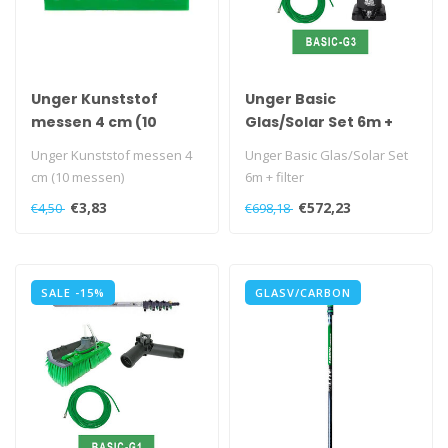
Unger Kunststof
Unger Basic
messen 4 cm (10
Glas/Solar Set 6m +
messen)
filter
Unger Kunststof messen 4
Unger Basic Glas/Solar Set
cm (10 messen)
6m + filter
€3,83
€572,23
€4,50
€698,18
SALE -15%
GLASV/CARBON