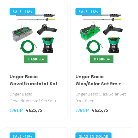
SALE -18%
SALE -18%
Unger Basic
Unger Basic
Gevel/kunststof Set
Glas/Solar Set 9m +
9m + filter
filter
Unger Basic
Unger Basic Glas/Solar Set
Gevel/kunststof Set 9m +
9m + filter
filter
€625,75
€625,75
€761,14
€761,14
SALE -15%
GLAS EN SOLAR