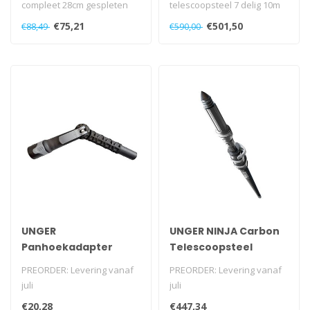
compleet 28cm gespleten
telescoopsteel 7 delig 10m
€75,21
€501,50
€88,49
€590,00
UNGER
UNGER NINJA Carbon
Panhoekadapter
Telescoopsteel
NCPAN – 26 cm
NCP45 – 4,50 m
PREORDER: Levering vanaf
PREORDER: Levering vanaf
juli
juli
Hoekadapter van 26 cm
Lichte, sterke
€20,28
€447,34