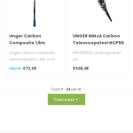
Unger Carbon
UNGER NINJA Carbon
Composite 1,6m
Telescoopsteel NCP55
– 5,50 m
Unger Carbon Composite
PREORDER: Levering vanaf
telescoopsteel 1,6m, voor
juli
kleine tot gemiddelde
De langste steel uit de serie:
€73,90
€508,48
€86,94
hoogten...
5,50 m bereik met ..
Toon
1
-
24
van 41
Toon meer