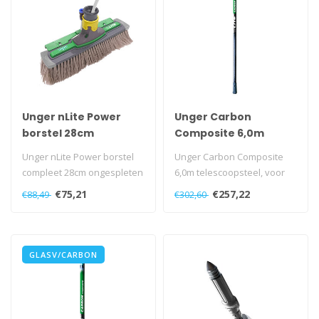
Unger nLite Power
Unger Carbon
borstel 28cm
Composite 6,0m
ongespleten
Unger nLite Power borstel
Unger Carbon Composite
compleet 28cm ongespleten
6,0m telescoopsteel, voor
kleine tot gemiddelde
€75,21
€257,22
€88,49
€302,60
hoogten...
GLASV/CARBON