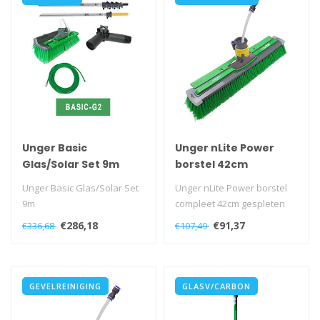
Unger Basic
Unger nLite Power
Glas/Solar Set 9m
borstel 42cm
gespleten
Unger Basic Glas/Solar Set
Unger nLite Power borstel
9m
compleet 42cm gespleten
€286,18
€91,37
€336,68
€107,49
GEVELREINIGING
GLASV/CARBON