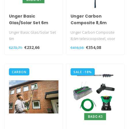
Unger Basic
Unger Carbon
Glas/Solar Set 6m
Composite 8,6m
Unger Basic Glas/Solar Set
Unger Carbon Composite
6m
8,6m telescoopsteel, voor
kleine tot gemiddelde
€232,66
€354,08
€273,71
€416,56
hoogten...
CARBON
SALE -18%