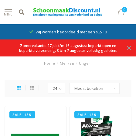
0
MENU
Wij worden beoordeeld met een 9.2/10
Zomervakantie 27 juli t/m 16 augustus: beperkt open en
beperkte verzending. 3 t/m 7 augustus volledig gesloten.
Home
/
Merken
/
Unger
SALE -15%
SALE -15%