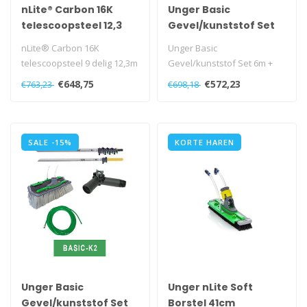
nLite® Carbon 16K
Unger Basic
telescoopsteel 12,3
Gevel/kunststof Set
6m + filter
nLite® Carbon 16K
Unger Basic
telescoopsteel 9 delig 12,3m
Gevel/kunststof Set 6m +
filter
€648,75
€572,23
€763,23
€698,18
SALE -15%
KORTE HAREN
Unger Basic
Unger nLite Soft
Gevel/kunststof Set
Borstel 41cm