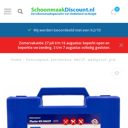
0
MENU
Wij worden beoordeeld met een 9.2/10
Zomervakantie 27 juli t/m 16 augustus: beperkt open en
beperkte verzending. 3 t/m 7 augustus volledig gesloten.
Home
/
Detectaplast, pleisterbox, HACCP, washproof, p/st