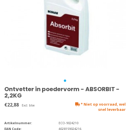
Ontvetter in poedervorm - ABSORBIT -
2,2KG
€22,88
* Niet op voorraad, wel
Excl. btw
snel leverbaar
Artikelnummer:
ECO-9024210
EAN Code:
4028159024216